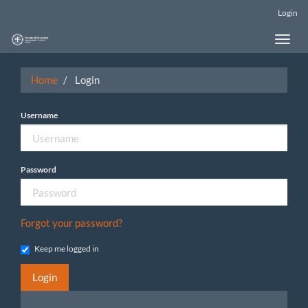
Main
Login
Navigation
Main
Toggle
Content
naviga
Sidebar
Home
Login
Username
Password
Forgot your password?
Keep me logged in
Login
Make