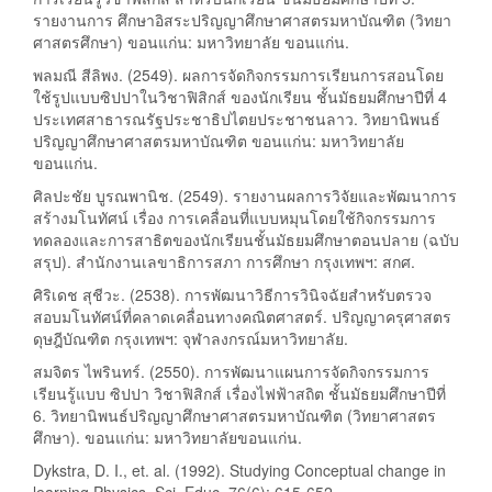
รายงานการ ศึกษาอิสระปริญญาศึกษาศาสตรมหาบัณฑิต (วิทยา
ศาสตรศึกษา) ขอนแก่น: มหาวิทยาลัย ขอนแก่น.
พลมณี สีลิพง. (2549). ผลการจัดกิจกรรมการเรียนการสอนโดย
ใช้รูปแบบซิปปาในวิชาฟิสิกส์ ของนักเรียน ชั้นมัธยมศึกษาปีที่ 4
ประเทศสาธารณรัฐประชาธิปไตยประชาชนลาว. วิทยานิพนธ์
ปริญญาศึกษาศาสตรมหาบัณฑิต ขอนแก่น: มหาวิทยาลัย
ขอนแก่น.
ศิลปะชัย บูรณพานิช. (2549). รายงานผลการวิจัยและพัฒนาการ
สร้างมโนทัศน์ เรื่อง การเคลื่อนที่แบบหมุนโดยใช้กิจกรรมการ
ทดลองและการสาธิตของนักเรียนชั้นมัธยมศึกษาตอนปลาย (ฉบับ
สรุป). สำนักงานเลขาธิการสภา การศึกษา กรุงเทพฯ: สกศ.
ศิริเดช สุชีวะ. (2538). การพัฒนาวิธีการวินิจฉัยสำหรับตรวจ
สอบมโนทัศน์ที่คลาดเคลื่อนทางคณิตศาสตร์. ปริญญาครุศาสตร
ดุษฎีบัณฑิต กรุงเทพฯ: จุฬาลงกรณ์มหาวิทยาลัย.
สมจิตร ไพรินทร์. (2550). การพัฒนาแผนการจัดกิจกรรมการ
เรียนรู้แบบ ซิปปา วิชาฟิสิกส์ เรื่องไฟฟ้าสถิต ชั้นมัธยมศึกษาปีที่
6. วิทยานิพนธ์ปริญญาศึกษาศาสตรมหาบัณฑิต (วิทยาศาสตร
ศึกษา). ขอนแก่น: มหาวิทยาลัยขอนแก่น.
Dykstra, D. I., et. al. (1992). Studying Conceptual change in
learning Physics. Sci. Educ. 76(6): 615-652.