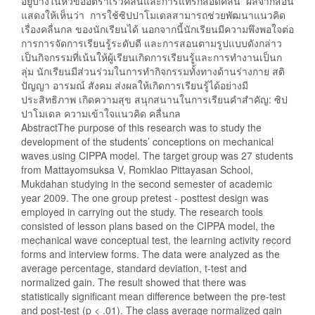
อยู่บ้างในหัวข้ออัตราเร็วคลื่นและการแทรกสอดคลื่น ผลจากสอน
แสดงให้เห็นว่า การใช้ซิปปาโมเดลสามารถช่วยพัฒนาแนวคิด
เรื่องคลื่นกล ของนักเรียนได้ นอกจากนี้นักเรียนมีความพึงพอใจต่อ
การการจัดการเรียนรู้ระดับดี และการสอนตามรูปแบบดังกล่าว
เป็นกิจกรรมที่เน้นให้ผู้เรียนเกิดการเรียนรู้และการทำงานเป็นก
ลุ่ม นักเรียนมีส่วนร่วมในการทำกิจกรรมทั้งทางด้านร่างกาย สติ
ปัญญา อารมณ์ สังคม ส่งผลให้เกิดการเรียนรู้ได้อย่างมี
ประสิทธิภาพ เกิดความสุข สนุกสนานในการเรียนคำสำคัญ: ซิป
ปาโมเดล ความเข้าใจแนวคิด คลื่นกล
AbstractThe purpose of this research was to study the
development of the students’ conceptions on mechanical
waves using CIPPA model. The target group was 27 students
from Mattayomsuksa V, Romklao Pittayasan School,
Mukdahan studying in the second semester of academic
year 2009. The one group pretest - posttest design was
employed in carrying out the study. The research tools
consisted of lesson plans based on the CIPPA model, the
mechanical wave conceptual test, the learning activity record
forms and interview forms. The data were analyzed as the
average percentage, standard deviation, t-test and
normalized gain. The result showed that there was
statistically significant mean difference between the pre-test
and post-test (p < .01). The class average normalized gain