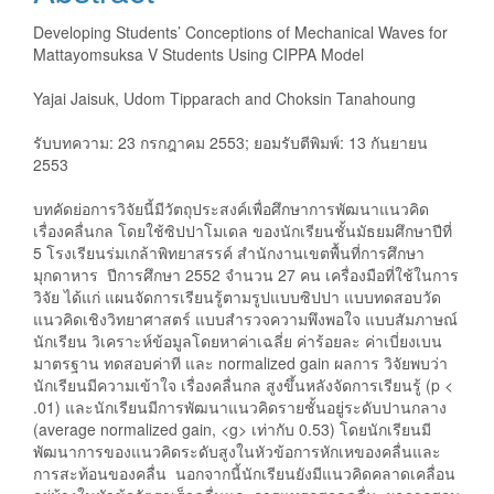
Developing Students’ Conceptions of Mechanical Waves for
Mattayomsuksa V Students Using CIPPA Model
Yajai Jaisuk, Udom Tipparach and Choksin Tanahoung
รับบทความ: 23 กรกฎาคม 2553; ยอมรับตีพิมพ์: 13 กันยายน
2553
บทคัดย่อการวิจัยนี้มีวัตถุประสงค์เพื่อศึกษาการพัฒนาแนวคิด
เรื่องคลื่นกล โดยใช้ซิปปาโมเดล ของนักเรียนชั้นมัธยมศึกษาปีที่
5 โรงเรียนร่มเกล้าพิทยาสรรค์ สำนักงานเขตพื้นที่การศึกษา
มุกดาหาร ปีการศึกษา 2552 จำนวน 27 คน เครื่องมือที่ใช้ในการ
วิจัย ได้แก่ แผนจัดการเรียนรู้ตามรูปแบบซิปปา แบบทดสอบวัด
แนวคิดเชิงวิทยาศาสตร์ แบบสำรวจความพึงพอใจ แบบสัมภาษณ์
นักเรียน วิเคราะห์ข้อมูลโดยหาค่าเฉลี่ย ค่าร้อยละ ค่าเบี่ยงเบน
มาตรฐาน ทดสอบค่าที และ normalized gain ผลการ วิจัยพบว่า
นักเรียนมีความเข้าใจ เรื่องคลื่นกล สูงขึ้นหลังจัดการเรียนรู้ (p <
.01) และนักเรียนมีการพัฒนาแนวคิดรายชั้นอยู่ระดับปานกลาง
(average normalized gain, <g> เท่ากับ 0.53) โดยนักเรียนมี
พัฒนาการของแนวคิดระดับสูงในหัวข้อการหักเหของคลื่นและ
การสะท้อนของคลื่น นอกจากนี้นักเรียนยังมีแนวคิดคลาดเคลื่อน