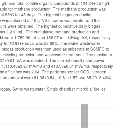
 g/L and total volatile organic compounds of 124.24±0.57 g/L
itable for methane production. The methane production was
 at 55ºC for 45 days. The highest biogas production
 was obtained at 10 g–VS of swine wastewater and the
sults were obtained. The highest cumulative daily biogas
was 3,210 mL. The cumulative methane production and
ld were 1,759.90 mL and 188.07 mL–CH4/g–VS, respectively.
ncy for COD removal was 58.60%. The swine wastewater
om biogas production was then used as substrate in SCMFC to
 electricity production and wastewater treatment. The maximum
0.37±0.01 mA was obtained. The current density and power
e 1,110.43±3.27 mA/m3 and 413.58±0.01 mW/m3, respectively
ic efficiency was 2.04. The performance for COD, nitrogen
rus removal were 91.38±0.54, 10.81±1.57 and 35.29±3.40%,
.
iogas, Swine wastewater, Single chamber microbial fuel cell