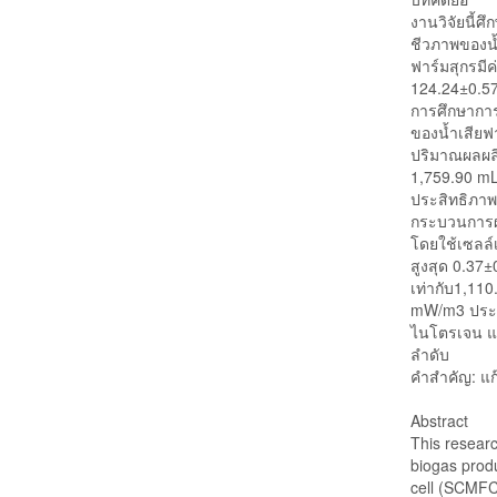
งานวิจัยนี้
ชีวภาพของน้ำ
ฟาร์มสุกรมี
124.24±0.57
การศึกษาการผ
ของน้ำเสียฟ
ปริมาณผลผล
1,759.90 m
ประสิทธิภาพใ
กระบวนการผ
โดยใช้เซลล์เ
สูงสุด 0.3
เท่ากับ1,11
mW/m3 ประสิ
ไนโตรเจน แ
ลำดับ
คำสำคัญ: แก๊
Abstract
This researc
biogas produ
cell (SCMFC