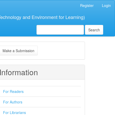
Register
Login
 Technology and Environment for Learning)
Search
ake
Make a Submission
ubmission
Information
For Readers
For Authors
For Librarians