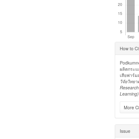
Articl
How to Ci
Detai
Podkumner
ผลิตกระแ
เสียฟาร์มส
วิจัยวิทยา
Research 
Learning)
More Ci
Issue