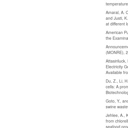
temperature
Amaral, A. C.
and Justi, K
at different
American Pu
the Examina
Announcemen
(MONRE), 2
Attasiriluck
Electricity 
Available fr
Du, Z., Li, 
cells: A pro
Biotechnolo
Goto, Y., an
swine waste
Jehlee, A., 
from chlorel
seafood pro