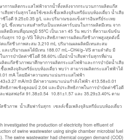
ศึกษาการผลิตกระแสไฟฟ้าจากน้ำทิ้งหลังจากกระบวนการผลิตแก๊ส
เสียฟาร์มสุกรโดยใช้เซลล์เชื้อเพลิงจุลินทรีย์แบบห้องเดี่ยว น้ำเสีย
ค่าซีโอดี 9.25±0.35 g/L และปริมาณของแข็งสารอินทรีย์ระเหย
 g/L ซึ่งเหมาะสมสำหรับเป็นแหล่งคาร์บอนในการผลิตมีเทน จาก
ลิตมีเทนที่อุณหภูมิ 55ºC เป็นเวลา 45 วัน พบว่า ที่ความเข้มข้น
าร์มสุกร 10 g–VS ให้ประสิทธิภาพการผลิตแก๊สชีวภาพสูงสุดดังนี้
ิตแก๊สชีวภาพสะสม 3,210 mL ปริมาณผลผลิตมีเทนสะสม
L และปริมาณผลได้มีเทน 188.07 mL–CH4/g–VS ตามลำดับ มี
นการบำบัดค่าซีโอดี 58.60% เมื่อนำน้ำเสียฟาร์มสุกรที่ผ่าน
ลิตแก๊สชีวภาพมาศึกษาการผลิตกระแสไฟฟ้าและการบำบัดน้ำเสีย
ชื้อเพลิงจุลินทรีย์แบบห้องเดี่ยว พบว่า สามารถผลิตกระแสไฟฟ้าได้
7±0.01 mA โดยมีค่าความหนาแน่นกระแสไฟฟ้า
0.43±3.27 mA/m3 มีค่าความหนาแน่นกำลังไฟฟ้า 413.58±0.01
ทธิภาพเชิงคูลอมบ์ 2.04 และมีประสิทธิภาพในการบำบัดค่าซีโอดี
ละฟอสฟอรัส 91.38±0.54 10.81±1.57 และ 35.29±3.40% ตาม
สชีวภาพ น้ำเสียฟาร์มสุกร เซลล์เชื้อเพลิงจุลินทรีย์แบบห้องเดี่ยว
h investigated the production of electricity from effluent of
ction of swine wastewater using single chamber microbial fuel
). The swine wastewater had chemical oxygen demand (COD)