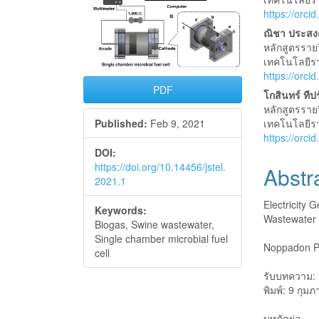
Sidebar
Articl
https://orc
Conte
ณิชา ประสงค
หลักสูตรราย
เทคโนโลยีร
https://orc
PDF
โกสินทร์ ทีป
หลักสูตรราย
Published:
Feb 9, 2021
เทคโนโลยีร
https://orc
DOI:
https://doi.org/10.14456/jstel.
Abstr
2021.1
Electricity 
Keywords:
Wastewater 
Biogas, Swine wastewater,
Single chamber microbial fuel
Noppadon P
cell
รับบทความ: 
พิมพ์: 9 กุม
บทคัดย่อ