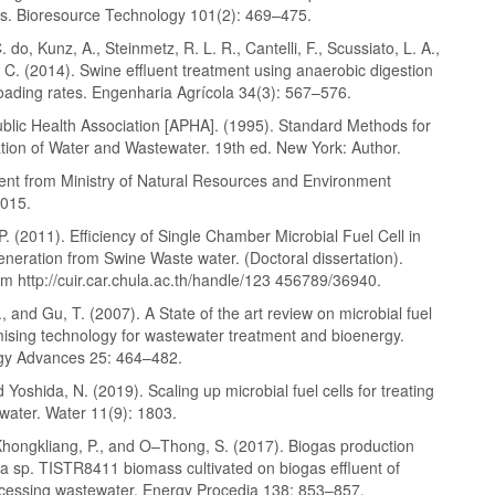
s. Bioresource Technology 101(2): 469–475.
 do, Kunz, A., Steinmetz, R. L. R., Cantelli, F., Scussiato, L. A.,
. C. (2014). Swine effluent treatment using anaerobic digestion
 loading rates. Engenharia Agrícola 34(3): 567–576.
blic Health Association [APHA]. (1995). Standard Methods for
tion of Water and Wastewater. 19th ed. New York: Author.
t from Ministry of Natural Resources and Environment
015.
, P. (2011). Efficiency of Single Chamber Microbial Fuel Cell in
Generation from Swine Waste water. (Doctoral dissertation).
om http://cuir.car.chula.ac.th/handle/123 456789/36940.
H., and Gu, T. (2007). A State of the art review on microbial fuel
mising technology for wastewater treatment and bioenergy.
gy Advances 25: 464–482.
d Yoshida, N. (2019). Scaling up microbial fuel cells for treating
water. Water 11(9): 1803.
Khongkliang, P., and O–Thong, S. (2017). Biogas production
la sp. TISTR8411 biomass cultivated on biogas effluent of
cessing wastewater. Energy Procedia 138: 853–857.