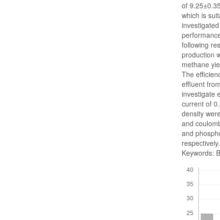
of 9.25±0.35
which is su
investigated
performance
following re
production 
methane yie
The efficie
effluent fr
investigate
current of 
density wer
and coulomb
and phospho
respectively
Keywords: B
Downloads