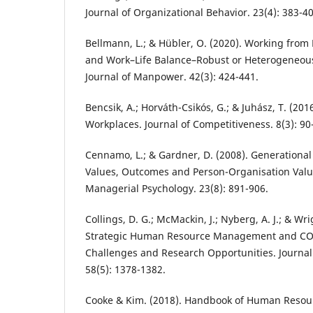
Journal of Organizational Behavior. 23(4): 383-40
Bellmann, L.; & Hübler, O. (2020). Working from 
and Work–Life Balance–Robust or Heterogeneous 
Journal of Manpower. 42(3): 424-441.
Bencsik, A.; Horváth-Csikós, G.; & Juhász, T. (201
Workplaces. Journal of Competitiveness. 8(3): 90
Cennamo, L.; & Gardner, D. (2008). Generational
Values, Outcomes and Person-Organisation Values
Managerial Psychology. 23(8): 891-906.
Collings, D. G.; McMackin, J.; Nyberg, A. J.; & Wri
Strategic Human Resource Management and CO
Challenges and Research Opportunities. Journa
58(5): 1378-1382.
Cooke & Kim. (2018). Handbook of Human Resou