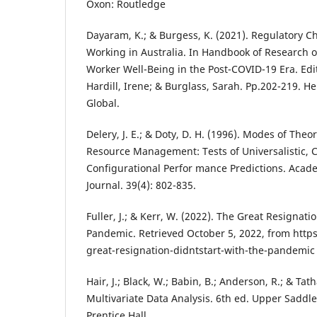
Oxon: Routledge
Dayaram, K.; & Burgess, K. (2021). Regulatory 
Working in Australia. In Handbook of Research
Worker Well-Being in the Post-COVID-19 Era. Edi
Hardill, Irene; & Burglass, Sarah. Pp.202-219. H
Global.
Delery, J. E.; & Doty, D. H. (1996). Modes of The
Resource Management: Tests of Universalistic, 
Configurational Perfor mance Predictions. Ac
Journal. 39(4): 802-835.
Fuller, J.; & Kerr, W. (2022). The Great Resignati
Pandemic. Retrieved October 5, 2022, from http
great-resignation-didntstart-with-the-pandemic
Hair, J.; Black, W.; Babin, B.; Anderson, R.; & Tat
Multivariate Data Analysis. 6th ed. Upper Saddle
Prentice Hall.