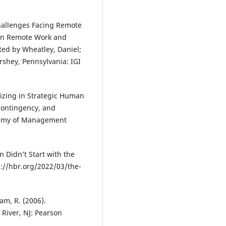
Challenges Facing Remote
 on Remote Work and
ted by Wheatley, Daniel;
ershey, Pennsylvania: IGI
orizing in Strategic Human
Contingency, and
ademy of Management
on Didn’t Start with the
s://hbr.org/2022/03/the-
ham, R. (2006).
 River, NJ: Pearson