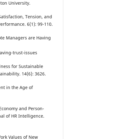
ton University.
 Satisfaction, Tension, and
rformance. 6(1): 99-110.
emote Managers are Having
ving-trust-issues
lness for Sustainable
nability. 14(6): 3626.
t in the Age of
l Economy and Person-
al of HR Intelligence.
Work Values of New