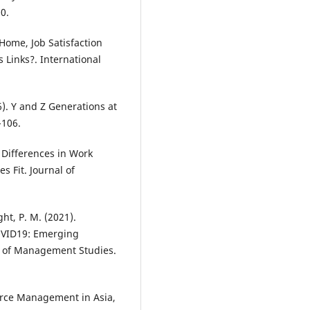
0.
Home, Job Satisfaction
Links?. International
6). Y and Z Generations at
-106.
 Differences in Work
 Fit. Journal of
ght, P. M. (2021).
VID19: Emerging
l of Management Studies.
rce Management in Asia,