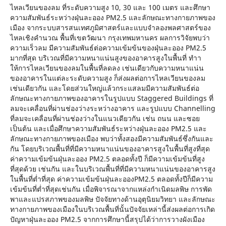
ไหลเวียนของลม ที่ระดับความสูง 10, 30 และ 100 เมตร และศึกษา
ความสัมพันธ์ระหว่างฝุ่นละออง PM2.5 และลักษณะทางกายภาพของ
เมือง จากระบบสารสนเทศภูมิศาสตร์และแบบจําลองพลศาสตร์ของ
ไหลเชิงคํานวณ พื้นที่เขตวัฒนา กรุงเทพมหานคร ผลการวิจัยพบว่า
ความเร็วลม มีความสัมพันธ์ต่อความเข้มข้นของฝุ่นละออง PM2.5
มากที่สุด บริเวณที่มีความหนาแน่นสูงของอาคารสูงในพื้นที่ ทําา
ให้การไหลเวียนของลมในพื้นที่ลดลง เช่นเดียวกับความหนาแน่น
ของอาคารในแต่ละระดับความสูง ก็ส่งผลต่อการไหลเวียนของลม
เช่นเดียวกัน และโดยส่วนใหญ่แล้วกระแสลมมีความสัมพันธ์ต่อ
ลักษณะทางกายภาพของอาคารในรูปแบบ Staggered Buildings ที่
ลมจะเคลื่อนที่ผ่านช่องว่างระหว่างอาคาร และรูปแบบ Channelling
ที่ลมจะเคลื่อนที่ผ่านช่องว่างในแนวเดียวกัน เช่น ถนน และซอย
เป็นต้น และเมื่อศึกษาความสัมพันธ์ระหว่างฝุ่นละออง PM2.5 และ
ลักษณะทางกายภาพของเมือง พบว่าทั้งสองมีความสัมพันธ์ซึ่งกันและ
กัน โดยบริเวณพื้นที่ที่มีความหนาแน่นของอาคารสูงในพื้นที่สูงที่สุด
ค่าความเข้มข้นฝุ่นละออง PM2.5 ตลอดทั้งปี ก็มีความเข้มข้นที่สูง
ที่สุดด้วย เช่นกัน และในบริเวณพื้นที่ที่มีความหนาแน่นของอาคารสูง
ในพื้นที่ต่ำที่สุด ค่าความเข้มข้นฝุ่นละอองPM2.5 ตลอดทั้งปีก็มีความ
เข้มข้นที่ต่ำที่สุดเช่นกัน เมื่อพิจารณาจากแหล่งกําเนิดมลพิษ การพัด
พาและแปรสภาพของมลพิษ ปัจจัยทางด้านอุตุนิยมวิทยา และลักษณะ
ทางกายภาพของเมืองในบริเวณพื้นที่นั้นปัจจัยเหล่านี้ส่งผลต่อการเกิด
ปัญหาฝุ่นละออง PM2.5 จากการศึกษานี้สรุปได้ว่าการวางผังเมือง