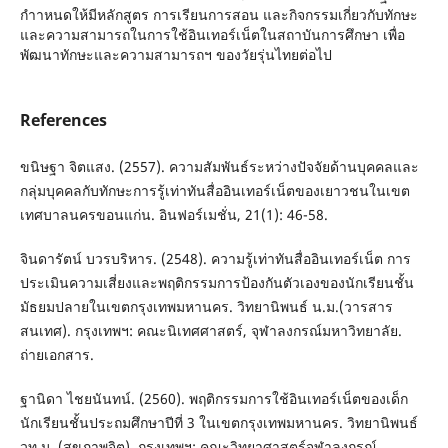
กําาหนดให้มีหลักสูตร การเรียนการสอน และกิจกรรมเกี่ยวกับทักษะ
และความสามารถในการใช้อินเทอร์เน็ตในสถาบันการศึกษา เพื่อ
พัฒนาทักษะและความสามารถฯ ของวัยรุ่นไทยต่อไป
References
ขนิษฐา จิตแสง. (2557). ความสัมพันธ์ระหว่างปัจจัยด้านบุคคลและ
กลุ่มบุคคลกับทักษะการรู้เท่าทันสื่ออินเทอร์เน็ตของเยาวชนในเขต
เทศบาลนครขอนแก่น. อินฟอร์เมชั่น, 21(1): 46-58.
จินดารัตน์ บวรบริหาร. (2548). ความรู้เท่าทันสื่ออินเทอร์เน็ต การ
ประเมินความเสี่ยงและพฤติกรรมการป้องกันตัวเองของนักเรียนชั้น
มัธยมปลายในเขตกรุงเทพมหานคร. วิทยานิพนธ์ น.ม.(วารสาร
สนเทศ). กรุงเทพฯ: คณะนิเทศศาสตร์, จุฬาลงกรณ์มหาวิทยาลัย.
ถ่ายเอกสาร.
ฐานิดา ไชยนันทน์. (2560). พฤติกรรมการใช้อินเทอร์เน็ตของเด็ก
นักเรียนชั้นประถมศึกษาปีที่ 3 ในเขตกรุงเทพมหานคร. วิทยานิพนธ์
วท.ม. (สุขภาพจิต). กรุงเทพฯ: คณะวิทยาศาสตร์จุฬาลงกรณ์