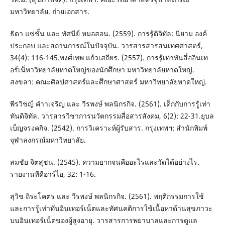
มหาวิทยาลัย. ถ่ายเอกสาร.
ธิดา แซ่ชั้น และ ทัศนีย์ หมอสอน. (2559). การรู้ดิจิทัล: นิยาม องค์
ประกอบ และสถานการณ์ในปัจจุบัน. วารสารสารสนเทศศาสตร์,
34(4): 116-145.พงศ์เทพ แก้วเสถียร. (2557). การรู้เท่าทันสื่ออินเท
อร์เน็หาวิทยาลัยหาดใหญ่ของนักศึกษา มหาวิทยาลัยหาดใหญ่.
สงขลา: คณะศิลปศาสตร์และศึกษาศาสตร์ มหาวิทยาลัยหาดใหญ่.
พีรวิชญ์ คําาเจริญ และ วีรพงษ์ พลนิกรกิจ. (2561). เด็กกับการรู้เท่า
ทันดิจิทัล. วารสารวิชาการนวัตกรรมสื่อสารสังคม, 6(2): 22-31.ยุบล
เบ็ญจรงคกิจ. (2542). การวิเคราะห์ผู้รับสาร. กรุงเทพฯ: สํานักพิมพ์
จุฬาลงกรณ์มหาวิทยาลัย.
สมชัย จิตสุชน. (2545). ความยากจนคืออะไรและวัดได้อย่างไร.
รายงานทีดีอาร์ไอ, 32: 1-16.
สุวิช ถิระโคตร และ วีรพงษ์ พลนิกรกิจ. (2561). พฤติกรรมการใช้
และการรู้เท่าทันอินเทอร์เน็ตและทัศนคติการใช้เนื้อหาด้านสุขภาวะ
บนอินเทอร์เน็ตของผู้สูงอายุ. วารสารการพยาบาลและการดูแล