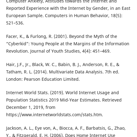
Computer Anxiety, Attitudes towards the Internet and
Reported Experience with the Internet by Gender, in an East
European Sample. Computers in Human Behavior, 18(5):
521–536.
Facer, K., & Furlong, R. (2001). Beyond the Myth of the
“Cyberkid”: Young People at the Margins of the Information
Revolution. Journal of Youth Studies, 4(4): 451–469.
Hair, J.F., Jr., Black, W. C., Babin, B. J., Anderson, R. E., &
Tatham, R. L. (2014). Multivariate Data Analysis. 7th ed.
London: Pearson Education Limited.
Internet World Stats. (2019). World Internet Usage and
Population Statistics 2019 Mid-Year Estimates. Retrieved
December 1, 2019, from
https://www.internetworldstats.com/stats.htm.
Jackson, A. L., Eye von, A., Biocca, A. F., Barbatsis, G., Zhao,
Y., & Fitzgerald, E. H. (2006). Does Home Internet Use