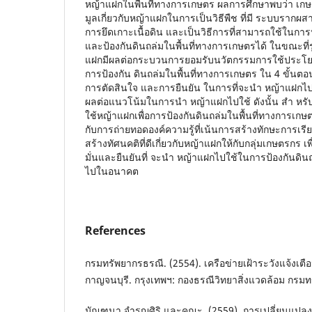
หญ้าแฝกในพื้นที่ทางการเกษตร ผลการศึกษาพบว่า เกษต
มูลเกี่ยวกับหญ้าแฝกในการเป็นวิธีพืช ที่มี ระบบรากผส
การยึดเกาะเนื้อดิน และเป็นวิธีการที่สามารถใช้ในกา
และป้องกันดินถล่มในพื้นที่ทางการเกษตรได้ ในขณะที่รู
แฝกมีผลต่อกระบวนการยอมรับนวัตกรรมการใช้ประโย
การป้องกัน ดินถล่มในพื้นที่ทางการเกษตร ใน 4 ขั้นตอน 
การตัดสินใจ และการยืนยัน ในการที่จะนำ หญ้าแฝกไป
ผลต่อแนวโน้มในการนำ หญ้าแฝกไปใช้ ดังนั้น สำ หรั
ใช้หญ้าแฝกเพื่อการป้องกันดินถล่มในพื้นที่ทางการเกษ
กับการถ่ายทอดองค์ความรู้ที่เน้นการสร้างทักษะการเร
สร้างทัศนคติที่ดีเกี่ยวกับหญ้าแฝกให้กับกลุ่มเกษตรกร เ
มั่นและยืนยันที่ จะนำ หญ้าแฝกไปใช้ในการป้องกันดิน
ไปในอนาคต
References
กรมทรัพยากรธรณี. (2554). เครือข่ายเฝ้าระวังแจ้งเตือน
กาญจนบุรี. กรุงเทพฯ: กองธรณีวิทยาสิ่งแวดล้อม กรม
มัณฑนา จํารูญศิริ และคณะ. (2559). การเปลี่ยนแปลงก