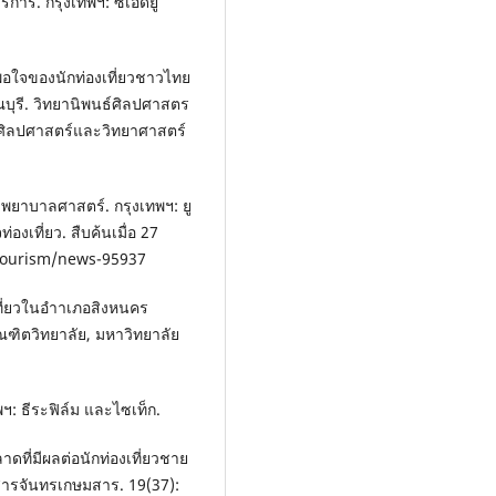
าร. กรุงเทพฯ: ซีเอ็ดยู
งพอใจของนักท่องเที่ยวชาวไทย
รณบุรี. วิทยานิพนธ์ศิลปศาสตร
ะศิลปศาสตร์และวิทยาศาสตร์
างพยาบาลศาสตร์. กรุงเทพฯ: ยู
่องเที่ยว. สืบค้นเมื่อ 27
/tourism/news-95937
ที่ยวในอําาเภอสิงหนคร
ณฑิตวิทยาลัย, มหาวิทยาลัย
พฯ: ธีระฟิล์ม และไซเท็ก.
ดที่มีผลต่อนักท่องเที่ยวชาย
สารจันทรเกษมสาร. 19(37):