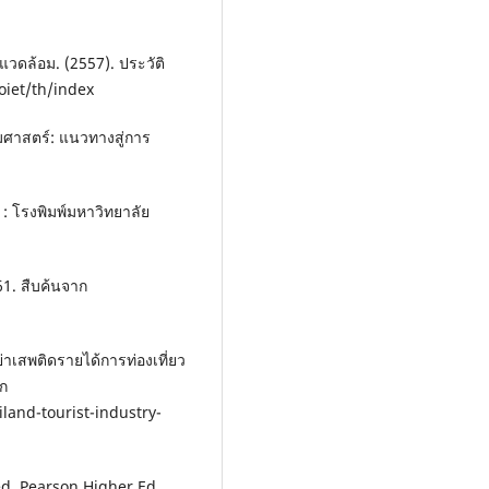
ดล้อม. (2557). ประวัติ
oiet/th/index
งคมศาสตร์: แนวทางสู่การ
ฯ : โรงพิมพ์มหาวิทยาลัย
61. สืบค้นจาก
่าเสพติดรายได้การท่องเที่ยว
าก
land-tourist-industry-
ed. Pearson Higher Ed