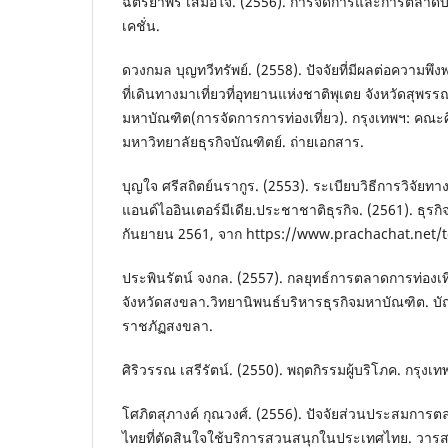
ฉัตรยาพร เสมอใจ. (2556). การจัดการและการตลาดบริก
เคชั่น.
ดวงกมล บุญทวีทรัพย์. (2558). ปัจจัยที่มีผลต่อความพึ
ที่เดินทางมาเที่ยวที่อุทยานแห่งชาติพุเตย จังหวัดสุพร
มหาบัณฑิต(การจัดการการท่องเที่ยว). กรุงเทพฯ: คณ
มหาวิทยาลัยธุรกิจบัณฑิตย์. ถ่ายเอกสาร.
บุญใจ ศรีสถิตย์นรากูร. (2553). ระเบียบวิธีการวิจัยท
แอนด์ไออินเตอร์มีเดีย.ประชาชาติธุรกิจ. (2561). ธุรกิจท
กันยายน 2561, จาก https://www.prachachat.net
ประพินรัตน์ จงกล. (2557). กลยุทธ์การตลาดการท่องเ
จังหวัดสงขลา.วิทยานิพนธ์บริหารธุรกิจมหาบัณฑิต. บั
ราชภัฏสงขลา.
ศิริวรรณ เสรีรัตน์. (2550). พฤตกิรรมผู้บริโภค. กรุงเท
โศภิตสุภางค์ กุณวงศ์. (2556). ปัจจัยส่วนประสมการตลา
ไทยที่ตัดสินใจใช้บริการสวนสนุกในประเทศไทย. วาร