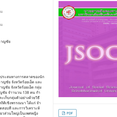
าม
าม
ลาญชัย
ส่วนประสมทางการตลาดของนัก
ลาญชัย จังหวัดร้อยเอ็ด และ
ญชัย จังหวัดร้อยเอ็ด กลุ่ม
พลาญชัย จําานวน 138 คน กํา
็บกลุ่มตัวอย่างด้วยวิธี
สถิติเชิงพรรณนา ได้แก่ จํา
ิทดสอบที และการวิเคราะห์
่ยวส่วนใหญ่เป็นเพศหญิง
PDF