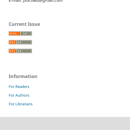
E-mail: jsocswu@gmail.com
Current Issue
Information
For Readers
For Authors
For Librarians