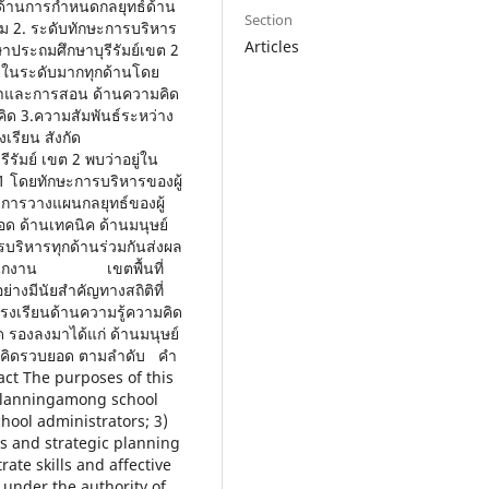
 ด้านการกำหนดกลยุทธ์ด้าน
Section
ม 2. ระดับทักษะการบริหาร
Articles
ษาประถมศึกษาบุรีรัมย์เขต 2
ู่ในระดับมากทุกด้านโดย
กษาและการสอน ด้านความคิด
ิด 3.ความสัมพันธ์ระหว่าง
เรียน สังกัด
ย์ เขต 2 พบว่าอยู่ใน
.01 โดยทักษะการบริหารของผู้
บการวางแผนกลยุทธ์ของผู้
ด ด้านเทคนิค ด้านมนุษย์
ริหารทุกด้านร่วมกันส่งผล
ัดสำนักงาน เขตพื้นที่
่างมีนัยสำคัญทางสถิติที่
เรียนด้านความรู้ความคิด
ด รองลงมาได้แก่ ด้านมนุษย์
มคิดรวบยอด ตามลำดับ คำ
ct The purposes of this
c planningamong school
chool administrators; 3)
ls and strategic planning
ate skills and affective
under the authority of