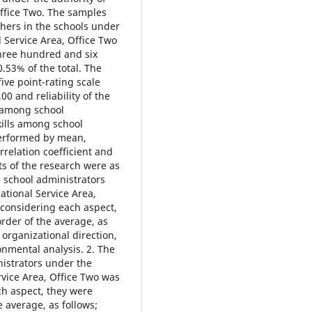
Office Two. The samples
chers in the schools under
 Service Area, Office Two
hree hundred and six
.53% of the total. The
ive point-rating scale
0 and reliability of the
g among school
kills among school
performed by mean,
relation coefficient and
ts of the research were as
g school administrators
ational Service Area,
 considering each aspect,
rder of the average, as
organizational direction,
onmental analysis. 2. The
nistrators under the
rvice Area, Office Two was
ch aspect, they were
e average, as follows;