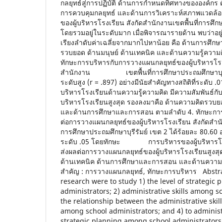
กลยุทธ์สู่การปฏิบัติ ด้านการกำหนดทิศทางขององค์กร
การควบคุมกลยุทธ์ และด้านการวิเคราะห์สภาพแวดล้อ
ของผู้บริหารโรงเรียน สังกัดสำนักงานเขตพื้นที่การศึก
โดยรวมอยู่ในระดับมาก เมื่อพิจารณารายด้าน พบว่าอย
เรียงลำดับค่าเฉลี่ยจากมากไปหาน้อย คือ ด้านการศึ
รวบยอด ด้านมนุษย์ ด้านเทคนิค และด้านความรู้ความค
ทักษะการบริหารกับการวางแผนกลยุทธ์ของผู้บริหารโรง
สำนักงาน เขตพื้นที่การศึกษาประถมศึกษาบุรีรัม
ระดับสูง (r = .897) อย่างมีนัยสำคัญทางสถิติที่ระดับ 
บริหารโรงเรียนด้านความรู้ความคิด มีความสัมพันธ์กั
บริหารโรงเรียนสูงสุด รองลงมาคือ ด้านความคิดรวบยอ
และด้านการศึกษาและการสอน ตามลำดับ 4. ทักษะการบ
ต่อการวางแผนกลยุทธ์ของผู้บริหารโรงเรียน สังก
การศึกษาประถมศึกษาบุรีรัมย์ เขต 2 ได้ร้อยละ 80.60 อย
ระดับ .05 โดยทักษะ การบริหารของผู้บริหารโรง
ส่งผลต่อการวางแผนกลยุทธ์ของผู้บริหารโรงเรียนสูงสุ
ด้านเทคนิค ด้านการศึกษาและการสอน และด้านควา
สำคัญ : การวางแผนกลยุทธ์, ทักษะการบริหาร Abstra
research were to study 1) the level of strategi
administrators; 2) administrative skills among s
the relationship between the administrative skil
among school administrators; and 4) to administr
strategic planning among school administrators 