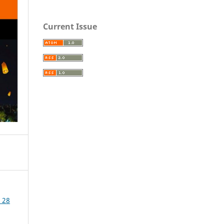
Current Issue
่ 28