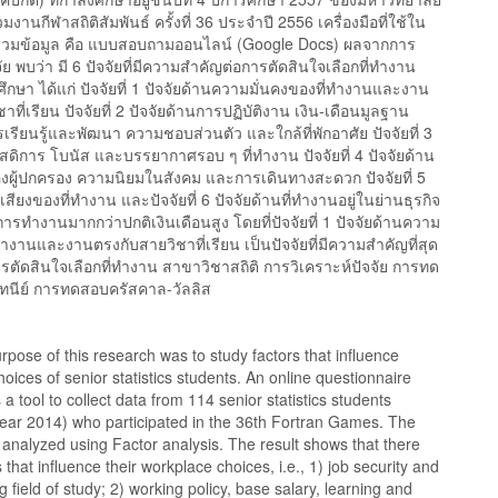
่วมงานกีฬาสถิติสัมพันธ์ ครั้งที่ 36 ประจำปี 2556 เครื่องมือที่ใช้ใน
รวมข้อมูล คือ แบบสอบถามออนไลน์ (Google Docs) ผลจากการ
จัย พบว่า มี 6 ปัจจัยที่มีความสำคัญต่อการตัดสินใจเลือกที่ทำงาน
ศึกษา ได้แก่ ปัจจัยที่ 1 ปัจจัยด้านความมั่นคงของที่ทำงานและงาน
าที่เรียน ปัจจัยที่ 2 ปัจจัยด้านการปฏิบัติงาน เงิน-เดือนมูลฐาน
รียนรู้และพัฒนา ความชอบส่วนตัว และใกล้ที่พักอาศัย ปัจจัยที่ 3
ัสดิการ โบนัส และบรรยากาศรอบ ๆ ที่ทำงาน ปัจจัยที่ 4 ปัจจัยด้าน
ู้ปกครอง ความนิยมในสังคม และการเดินทางสะดวก ปัจจัยที่ 5
อเสียงของที่ทำงาน และปัจจัยที่ 6 ปัจจัยด้านที่ทำงานอยู่ในย่านธุรกิจ
รทำงานมากกว่าปกติเงินเดือนสูง โดยที่ปัจจัยที่ 1 ปัจจัยด้านความ
ทำงานและงานตรงกับสายวิชาที่เรียน เป็นปัจจัยที่มีความสำคัญที่สุด
รตัดสินใจเลือกที่ทำงาน สาขาวิชาสถิติ การวิเคราะห์ปัจจัย การทด
ทนีย์ การทดสอบครัสคาล-วัลลิส
pose of this research was to study factors that influence
oices of senior statistics students. An online questionnaire
a tool to collect data from 114 senior statistics students
ear 2014) who participated in the 36th Fortran Games. The
analyzed using Factor analysis. The result shows that there
s that influence their workplace choices, i.e., 1) job security and
 field of study; 2) working policy, base salary, learning and