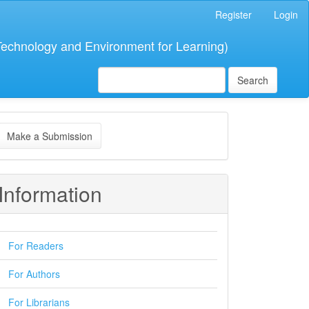
Register
Login
 Technology and Environment for Learning)
Search
ake
Make a Submission
ubmission
Information
For Readers
For Authors
For Librarians