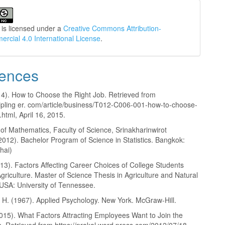
 is licensed under a
Creative Commons Attribution-
cial 4.0 International License
.
ences
14). How to Choose the Right Job. Retrieved from
kipling er. com/article/business/T012-C006-001-how-to-choose-
.html, April 16, 2015.
of Mathematics, Faculty of Science, Srinakharinwirot
(2012). Bachelor Program of Science in Statistics. Bangkok:
Thai)
013). Factors Affecting Career Choices of College Students
Agriculture. Master of Science Thesis in Agriculture and Natural
USA: University of Tennessee.
. H. (1967). Applied Psychology. New York. McGraw-Hill.
2015). What Factors Attracting Employees Want to Join the