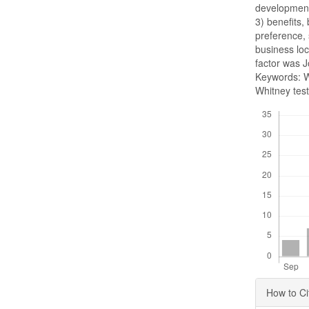
development
3) benefits
preference, 
business loc
factor was J
Keywords: W
Whitney test
Downloads
Articl
How to Ci