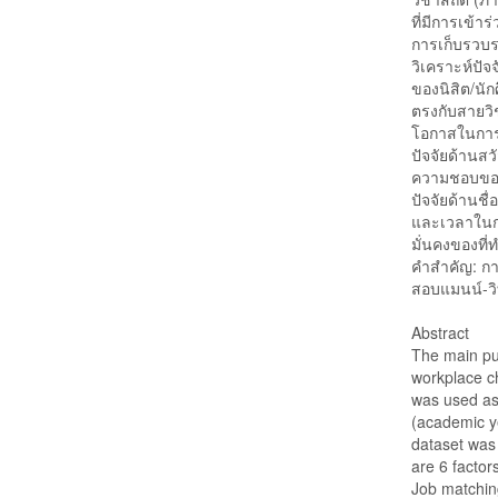
ที่มีการเข้าร
การเก็บรวบ
วิเคราะห์ปัจ
ของนิสิต/นัก
ตรงกับสายวิช
โอกาสในการเ
ปัจจัยด้านสว
ความชอบของผ
ปัจจัยด้านชื่
และเวลาในกา
มั่นคงของที่
คำสำคัญ: กา
สอบแมนน์-วิ
Abstract
The main pur
workplace ch
was used as 
(academic y
dataset was 
are 6 factor
Job matching