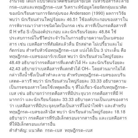
งานวิจัย ได้แก่ แบบวัดแนวคิดชนิดปลายเปิด ในหัวข้อสารละลาย
กรด–เบสและทฤษฎีกรด–เบส วิเคราะห์ข้อมูลโดยจัดกลุ่มแนวคิด
ของนักเรียนตามการจัดกลุ่มของ Andersson (1990) ผลการวิจัย
พบว่า นักเรียนส่วนใหญ่ร้อยละ 46.51 ใช้องค์ประกอบของสารใน
การพิจารณาว่าสารชนิดใดเป็นกรด เช่น สารที่เป็นกรดคือสารที่
มี H หรือ S เป็นองค์ประกอบ และนักเรียนร้อยละ 48.84 ใช้
ประสบการณ์ในชีวิตประจำวันในการอธิบายความเป็นเบสของ
สาร เช่น เบสคือสารที่สัมผัสแล้วลื่น มีรสฝาด ไม่เปรี้ยวและไม่
กัดกร่อน สำหรับหัวข้อทฤษฎีกรด–เบส แบ่งได้เป็น 3 ประเด็น คือ
ทฤษฎีกรด–เบสของอาร์เรเนียส พบว่า นักเรียนส่วนใหญ่ร้อยละ
48.49 อธิบายว่ากรดคือสารที่แตกตัวได้ H+ และนักเรียนร้อยละ
42.43 อธิบายว่าเบสคือสารที่แตกตัวได้ OH– โดยส่วนมากไม่ได้
กล่าวถึงน้ำซึ่งเป็นตัวทำละลาย สำหรับทฤษฎีกรด–เบสของเบริน
เสตด–ลาวรี พบว่า นักเรียนส่วนใหญ่ร้อยละ 33.33 อธิบายความ
เป็นกรดของสารโดยใช้เหตุผลอื่น ๆ ที่ไม่เกี่ยว-ข้องกับทฤษฎีกรด–
เบส เช่น อธิบายกว่ากรดคือสารที่มีประจุบวก กรดคือสารที่มี H
มากกว่า และนักเรียนร้อยละ 33.33 อธิบายความเป็นเบสของสาร
ว่า เบสคือสารที่มีประจุลบหรือเป็นสารที่ไม่นำไฟฟ้า และสำหรับ
ทฤษฎีกรด–เบสของลิวอิส พบว่า นักเรียนส่วนใหญ่ร้อยละ 18.18
อธิบายว่า กรดคือสารที่รับอิเล็กตรอนจากสารอื่น และเบสคือสาร
ที่ให้อิเล็กตรอนแก่สารอื่น
คำสำคัญ: แนวคิด กรด–เบส ทฤษฎีกรด–เบส