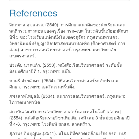
References
จิตตมาส สุขแสวง. (2549). การศึกษาแนวคิดของนักเรียน และ
พฤติกรรมการสอนของครูเรื่อง กรด–เบส ในระดับชั้นมัธยมศึกษา
ปีที่ 5 ของโรงเรียนแห่งหนึ่งในเขตจตุจักร กรุงเทพมหานคร.
วิทยานิพนธ์ปริญญาศิลปศาสตรมหาบัณฑิต (ศึกษาศาสตร์-การ
สอน) สาขาการสอนวิทยาศาสตร์. กรุงเทพฯ: มหาวิทยาลัย
เกษตรศาสตร์.
ประดับ นาคแก้ว. (2553). หนังสือเรียนวิทยาศาสตร์ ระดับชั้น
มัธยมศึกษาปีที่ 1. กรุงเทพฯ: แม๊ค.
ชาตรี ฝ่ายคำตา. (2554). วิธีสอนวิทยาศาสตร์ระดับประถม
ศึกษา. กรุงเทพฯ: เอพริลเรนพริ้นติ้ง.
ภพ เลาหไพบูลย์. (2534). แนวการสอนวิทยาศาสตร์. กรุงเทพฯ:
ไทยวัฒนาพานิช.
สถาบันส่งเสริมการสอนวิทยาศาสตร์และเทคโนโลยี [สสวท.].
(2554). หนังสือเรียนรายวิชาเพิ่มเติม เคมี เล่ม 3 ชั้นมัธยมศึกษาปี
ที่ 4-6. กรุงเทพฯ: โรงพิมพ์ สกสค. ลาดพร้าว.
สุภาพร อินบุญนะ.(2541). มโนมติที่คลาดเคลื่อนเรื่อง กรด–เบส