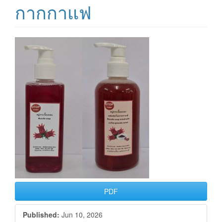
กากกาแฟ
Article
Sidebar
PDF
Published:
Jun 10, 2026