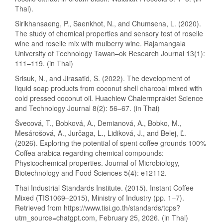
Thai).
Sirikhansaeng, P., Saenkhot, N., and Chumsena, L. (2020).
The study of chemical properties and sensory test of roselle
wine and roselle mix with mulberry wine. Rajamangala
University of Technology Tawan–ok Research Journal 13(1):
111–119. (in Thai)
Srisuk, N., and Jirasatid, S. (2022). The development of
liquid soap products from coconut shell charcoal mixed with
cold pressed coconut oil. Huachiew Chalermprakiet Science
and Technology Journal 8(2): 56–67. (in Thai)
Švecová, T., Bobková, A., Demianová, A., Bobko, M.,
Mesárošová, A., Jurčaga, L., Lidiková, J., and Belej, Ľ.
(2026). Exploring the potential of spent coffee grounds 100%
Coffea arabica regarding chemical compounds:
Physicochemical properties. Journal of Microbiology,
Biotechnology and Food Sciences 5(4): e12112.
Thai Industrial Standards Institute. (2015). Instant Coffee
Mixed (TIS1069–2015), Ministry of Industry (pp. 1–7).
Retrieved from https://www.tisi.go.th/standards/tcps?
utm_source=chatgpt.com, February 25, 2026. (in Thai)