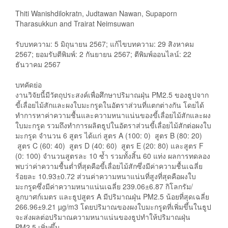
Thiti Wanishdilokratn, Judtawan Nawan, Supaporn
Tharasukkun and Trairat Neimsuwan
รับบทความ: 5 มิถุนายน 2567; แก้ไขบทความ: 29 สิงหาคม
2567; ยอมรับตีพิมพ์: 2 กันยายน 2567; ตีพิมพ์ออนไลน์: 22
ธันวาคม 2567
บทคัดย่อ
งานวิจัยนี้มีวัตถุประสงค์เพื่อศึกษาปริมาณฝุ่น PM2.5 ของธูปจาก
ขี้เลื่อยไม้สักและผงใบมะกรูดในอัตราส่วนที่แตกต่างกัน โดยได้
ทำการหาค่าความชื้นและความหนาแน่นของขี้เลื่อยไม้สักและผง
ใบมะกรูด รวมถึงทำการผลิตธูปในอัตราส่วนขี้เลื่อยไม้สักต่อผงใบ
มะกรูด จำนวน 6 สูตร ได้แก่ สูตร A (100: 0) สูตร B (80: 20)
สูตร C (60: 40) สูตร D (40: 60) สูตร E (20: 80) และสูตร F
(0: 100) จำนวนสูตรละ 10 ซ้ำ รวมทั้งสิ้น 60 แท่ง ผลการทดลอง
พบว่าค่าความชื้นต่ำที่สุดคือขี้เลื่อยไม้สักซึ่งมีค่าความชื้นเฉลี่ย
ร้อยละ 10.93±0.72 ส่วนค่าความหนาแน่นที่สูงที่สุดคือผงใบ
มะกรูดซึ่งมีค่าความหนาแน่นเฉลี่ย 239.06±6.87 กิโลกรัม/
ลูกบาศก์เมตร และธูปสูตร A มีปริมาณฝุ่น PM2.5 น้อยที่สุดเฉลี่ย
266.96±9.21 µg/m3 โดยปริมาณของผงใบมะกรูดที่เพิ่มขึ้นในธูป
จะส่งผลต่อปริมาณความหนาแน่นของธูปทำให้ปริมาณฝุ่น
PM2.5 เพิ่มขึ้น