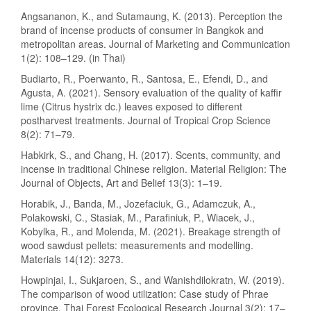
Angsananon, K., and Sutamaung, K. (2013). Perception the
brand of incense products of consumer in Bangkok and
metropolitan areas. Journal of Marketing and Communication
1(2): 108–129. (in Thai)
Budiarto, R., Poerwanto, R., Santosa, E., Efendi, D., and
Agusta, A. (2021). Sensory evaluation of the quality of kaffir
lime (Citrus hystrix dc.) leaves exposed to different
postharvest treatments. Journal of Tropical Crop Science
8(2): 71–79.
Habkirk, S., and Chang, H. (2017). Scents, community, and
incense in traditional Chinese religion. Material Religion: The
Journal of Objects, Art and Belief 13(3): 1–19.
Horabik, J., Banda, M., Jozefaciuk, G., Adamczuk, A.,
Polakowski, C., Stasiak, M., Parafiniuk, P., Wiacek, J.,
Kobylka, R., and Molenda, M. (2021). Breakage strength of
wood sawdust pellets: measurements and modelling.
Materials 14(12): 3273.
Howpinjai, I., Sukjaroen, S., and Wanishdilokratn, W. (2019).
The comparison of wood utilization: Case study of Phrae
province. Thai Forest Ecological Research Journal 3(2): 17–