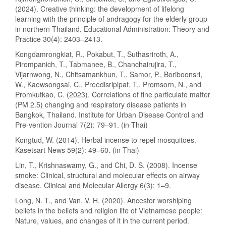
(2024). Creative thinking: the development of lifelong
learning with the principle of andragogy for the elderly group
in northern Thailand. Educational Administration: Theory and
Practice 30(4): 2403–2413.
Kongdamrongkiat, R., Pokabut, T., Suthasriroth, A.,
Pirompanich, T., Tabmanee, B., Chanchairujira, T.,
Vijarnwong, N., Chitsamankhun, T., Samor, P., Boriboonsri,
W., Kaewsongsai, C., Preedisripipat, T., Promsorn, N., and
Promkutkao, C. (2023). Correlations of fine particulate matter
(PM 2.5) changing and respiratory disease patients in
Bangkok, Thailand. Institute for Urban Disease Control and
Pre-vention Journal 7(2): 79–91. (in Thai)
Kongtud, W. (2014). Herbal incense to repel mosquitoes.
Kasetsart News 59(2): 49–60. (in Thai)
Lin, T., Krishnaswamy, G., and Chi, D. S. (2008). Incense
smoke: Clinical, structural and molecular effects on airway
disease. Clinical and Molecular Allergy 6(3): 1–9.
Long, N. T., and Van, V. H. (2020). Ancestor worshiping
beliefs in the beliefs and religion life of Vietnamese people:
Nature, values, and changes of it in the current period.