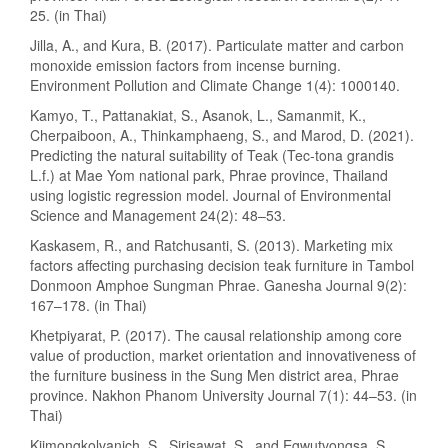
25. (in Thai)
Jilla, A., and Kura, B. (2017). Particulate matter and carbon
monoxide emission factors from incense burning.
Environment Pollution and Climate Change 1(4): 1000140.
Kamyo, T., Pattanakiat, S., Asanok, L., Samanmit, K.,
Cherpaiboon, A., Thinkamphaeng, S., and Marod, D. (2021).
Predicting the natural suitability of Teak (Tec-tona grandis
L.f.) at Mae Yom national park, Phrae province, Thailand
using logistic regression model. Journal of Environmental
Science and Management 24(2): 48–53.
Kaskasem, R., and Ratchusanti, S. (2013). Marketing mix
factors affecting purchasing decision teak furniture in Tambol
Donmoon Amphoe Sungman Phrae. Ganesha Journal 9(2):
167–178. (in Thai)
Khetpiyarat, P. (2017). The causal relationship among core
value of production, market orientation and innovativeness of
the furniture business in the Sung Men district area, Phrae
province. Nakhon Phanom University Journal 7(1): 44–53. (in
Thai)
Kijmongkolvanich, S., Sirisawat, S., and Egwutvongsa, S.