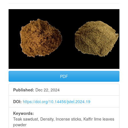
Article
Sidebar
PDF
Published:
Dec 22, 2024
DOI:
https://doi.org/10.14456/jstel.2024.19
Keywords:
Teak sawdust, Density, Incense sticks, Kaffir lime leaves
powder