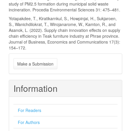
study of PM2.5 formation during municipal solid waste
incineration. Procedia Environmental Sciences 31: 475–481.
Yotapakdee, T., Kiratikarnkul, S., Howpinjai, H., Sukjaroen,
S., Wanichdilokrat, T., Wirojanarome, W., Kamton, R., and
Asanok, L. (2022). Supply chain innovation effects on supply
chain efficiency in Teak furniture industry at Phrae province.
Journal of Business, Economics and Communications 17(3):
154–172.
Make
Make a Submission
a
Submission
Information
For Readers
For Authors