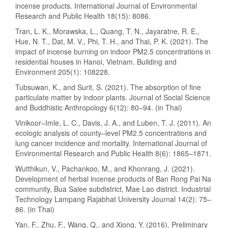
incense products. International Journal of Environmental
Research and Public Health 18(15): 8086.
Tran, L. K., Morawska, L., Quang, T. N., Jayaratne, R. E.,
Hue, N. T., Dat, M. V., Phi, T. H., and Thai, P. K. (2021). The
impact of incense burning on indoor PM2.5 concentrations in
residential houses in Hanoi, Vietnam. Building and
Environment 205(1): 108228.
Tubsuwan, K., and Surit, S. (2021). The absorption of fine
particulate matter by indoor plants. Journal of Social Science
and Buddhistic Anthropology 6(12): 80–94. (in Thai)
Vinikoor–Imle, L. C., Davis, J. A., and Luben, T. J. (2011). An
ecologic analysis of county–level PM2.5 concentrations and
lung cancer incidence and mortality. International Journal of
Environmental Research and Public Health 8(6): 1865–1871.
Wutthikun, V., Pachankoo, M., and Khonrang, J. (2021).
Development of herbal incense products of Ban Rong Pai Na
community, Bua Salee subdistrict, Mae Lao district. Industrial
Technology Lampang Rajabhat University Journal 14(2): 75–
86. (in Thai)
Yan, F., Zhu, F., Wang, Q., and Xiong, Y. (2016). Preliminary