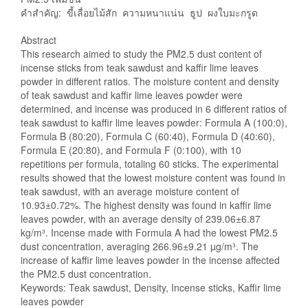
คำสำคัญ: ขี้เลื่อยไม้สัก ความหนาแน่น ธูป ผงใบมะกรูด
Abstract
This research aimed to study the PM2.5 dust content of
incense sticks from teak sawdust and kaffir lime leaves
powder in different ratios. The moisture content and density
of teak sawdust and kaffir lime leaves powder were
determined, and incense was produced in 6 different ratios of
teak sawdust to kaffir lime leaves powder: Formula A (100:0),
Formula B (80:20), Formula C (60:40), Formula D (40:60),
Formula E (20:80), and Formula F (0:100), with 10
repetitions per formula, totaling 60 sticks. The experimental
results showed that the lowest moisture content was found in
teak sawdust, with an average moisture content of
10.93±0.72%. The highest density was found in kaffir lime
leaves powder, with an average density of 239.06±6.87
kg/m³. Incense made with Formula A had the lowest PM2.5
dust concentration, averaging 266.96±9.21 µg/m³. The
increase of kaffir lime leaves powder in the incense affected
the PM2.5 dust concentration.
Keywords: Teak sawdust, Density, Incense sticks, Kaffir lime
leaves powder