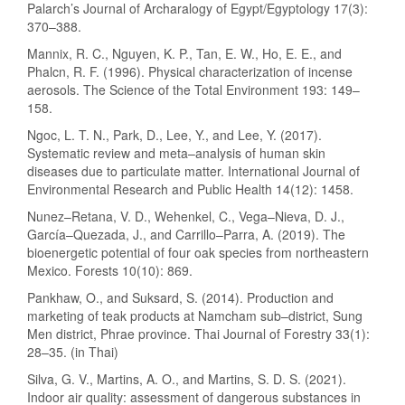
Palarch’s Journal of Archaralogy of Egypt/Egyptology 17(3):
370–388.
Mannix, R. C., Nguyen, K. P., Tan, E. W., Ho, E. E., and
Phalcn, R. F. (1996). Physical characterization of incense
aerosols. The Science of the Total Environment 193: 149–
158.
Ngoc, L. T. N., Park, D., Lee, Y., and Lee, Y. (2017).
Systematic review and meta–analysis of human skin
diseases due to particulate matter. International Journal of
Environmental Research and Public Health 14(12): 1458.
Nunez–Retana, V. D., Wehenkel, C., Vega–Nieva, D. J.,
García–Quezada, J., and Carrillo–Parra, A. (2019). The
bioenergetic potential of four oak species from northeastern
Mexico. Forests 10(10): 869.
Pankhaw, O., and Suksard, S. (2014). Production and
marketing of teak products at Namcham sub–district, Sung
Men district, Phrae province. Thai Journal of Forestry 33(1):
28–35. (in Thai)
Silva, G. V., Martins, A. O., and Martins, S. D. S. (2021).
Indoor air quality: assessment of dangerous substances in