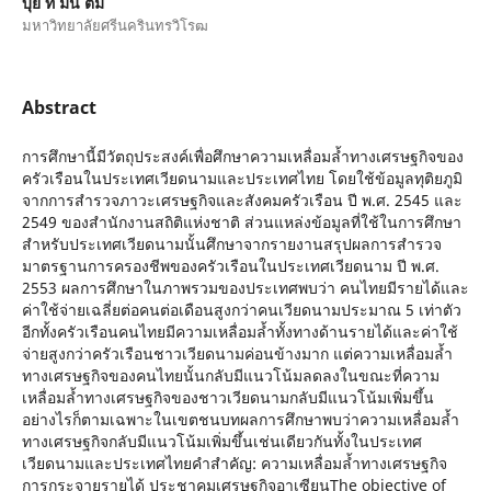
บุย ทิ มิน ตัม
มหาวิทยาลัยศรีนครินทรวิโรฒ
Abstract
การศึกษานี้มีวัตถุประสงค์เพื่อศึกษาความเหลื่อมล้ำทางเศรษฐกิจของ
ครัวเรือนในประเทศเวียดนามและประเทศไทย โดยใช้ข้อมูลทุติยภูมิ
จากการสำรวจภาวะเศรษฐกิจและสังคมครัวเรือน ปี พ.ศ. 2545 และ
2549 ของสำนักงานสถิติแห่งชาติ ส่วนแหล่งข้อมูลที่ใช้ในการศึกษา
สำหรับประเทศเวียดนามนั้นศึกษาจากรายงานสรุปผลการสำรวจ
มาตรฐานการครองชีพของครัวเรือนในประเทศเวียดนาม ปี พ.ศ.
2553 ผลการศึกษาในภาพรวมของประเทศพบว่า คนไทยมีรายได้และ
ค่าใช้จ่ายเฉลี่ยต่อคนต่อเดือนสูงกว่าคนเวียดนามประมาณ 5 เท่าตัว
อีกทั้งครัวเรือนคนไทยมีความเหลื่อมล้ำทั้งทางด้านรายได้และค่าใช้
จ่ายสูงกว่าครัวเรือนชาวเวียดนามค่อนข้างมาก แต่ความเหลื่อมล้ำ
ทางเศรษฐกิจของคนไทยนั้นกลับมีแนวโน้มลดลงในขณะที่ความ
เหลื่อมล้ำทางเศรษฐกิจของชาวเวียดนามกลับมีแนวโน้มเพิ่มขึ้น
อย่างไรก็ตามเฉพาะในเขตชนบทผลการศึกษาพบว่าความเหลื่อมล้ำ
ทางเศรษฐกิจกลับมีแนวโน้มเพิ่มขึ้นเช่นเดียวกันทั้งในประเทศ
เวียดนามและประเทศไทยคำสำคัญ: ความเหลื่อมล้ำทางเศรษฐกิจ
การกระจายรายได้ ประชาคมเศรษฐกิจอาเซียนThe objective of