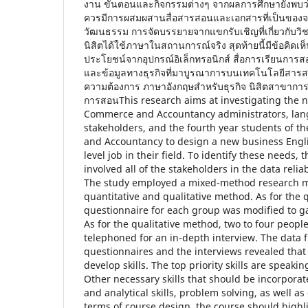
งาน ขั้นตอนและกิจกรรมต่างๆ จากผลการศึกษายังพบว
ควรมีการผสมผสานสื่อสารสอนและเอกสารที่เป็นของจริง
วัฒนธรรม การจัดบรรยายจากแขกรับเชิญที่เกี่ยวกับวิ
นิสิตได้ใช้ภาษาในสถานการณ์จริง สุดท้ายนี้มีข้อคิดเห
ประโยชน์จากอุปกรณ์อิเล็กทรอนิกส์ สื่อการเรียนกา
และข้อมูลทางธุรกิจที่มาบูรณาการบนเทคโนโลยีสาร
ความต้องการ ภาษาอังกฤษสำหรับธุรกิจ นิสิตสาขากา
การสอนThis research aims at investigating the ne
Commerce and Accountancy administrators, lan
stakeholders, and the fourth year students of t
and Accountancy to design a new business Engli
level job in their field. To identify these needs, 
involved all of the stakeholders in the data relia
The study employed a mixed-method research 
quantitative and qualitative method. As for the 
questionnaire for each group was modified to gat
As for the qualitative method, two to four peop
telephoned for an in-depth interview. The data 
questionnaires and the interviews revealed that
develop skills. The top priority skills are speak
Other necessary skills that should be incorporate
and analytical skills, problem solving, as well as 
terms of course design, the course should highli