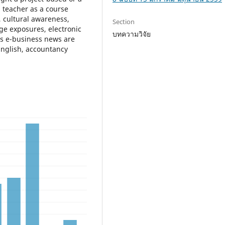
 teacher as a course
, cultural awareness,
Section
ge exposures, electronic
บทความวิจัย
as e-business news are
English, accountancy