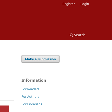
Register
Login
Search
Make a Submission
Information
For Readers
For Authors
For Librarians