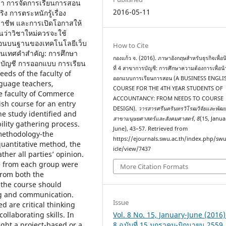
่า การจัดการเรียนการสอน
2016-05-11
 การตระหนักรู้เรื่อง
ชาชีพ และการเปิดโอกาสให้
็นว่าวิชาใหม่ควรจะใช้
รสอนบนฐานของเทคโนโลยีเว็บ
How to Cite
สนเทศคำสำคัญ: การศึกษา
กองแก้ว จ. (2016). ภาษาอังกฤษสำหรับธุรกิจเพื่อนิส
รบัญชี การออกแบบ การเรียน
ที่ 4 สาขาการบัญชี: การศึกษาความต้องการเพื่อ
eds of the faculty of
ออกแบบการเรียนการสอน (A BUSINESS ENGLI
guage teachers,
COURSE FOR THE 4TH YEAR STUDENTS OF
he faculty of Commerce
ACCOUNTANCY: FROM NEEDS TO COURSE
sh course for an entry
DESIGN).
วารสารศรีนครินทรวิโรฒวิจัยและพัฒ
the study identified and
สาขามนุษยศาสตร์และสังคมศาสตร์
,
8
(15, Janua
bility gathering process.
June), 43–57. Retrieved from
methodology-the
https://ejournals.swu.ac.th/index.php/sw
quantitative method, the
icle/view/7437
her all parties’ opinion.
le from each group were
More Citation Formats
from both the
 the course should
ing and communication.
Issue
d are critical thinking
collaborating skills. In
Vol. 8 No. 15, January-June (2016): 
ght a project-based or a
8 ฉบับที่ 15 มกราคม-มิถุนายน 2559