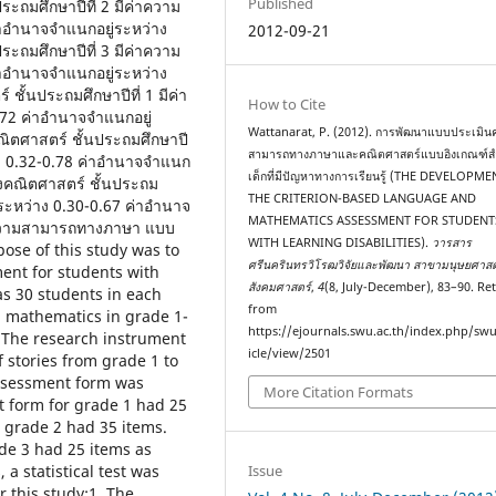
Published
ถมศึกษาปีที่ 2 มีค่าความ
ค่าอำนาจจำแนกอยู่ระหว่าง
2012-09-21
ถมศึกษาปีที่ 3 มีค่าความ
ค่าอำนาจจำแนกอยู่ระหว่าง
้นประถมศึกษาปีที่ 1 มีค่า
How to Cite
0.72 ค่าอำนาจจำแนกอยู่
Wattanarat, P. (2012). การพัฒนาแบบประเมิ
ตศาสตร์ ชั้นประถมศึกษาปี
สามารถทางภาษาและคณิตศาสตร์แบบอิงเกณฑ์ส
ว่าง 0.32-0.78 ค่าอำนาจจำแนก
เด็กที่มีปัญหาทางการเรียนรู้ (THE DEVELOPM
งคณิตศาสตร์ ชั้นประถม
THE CRITERION-BASED LANGUAGE AND
ู่ระหว่าง 0.30-0.67 ค่าอำนาจ
MATHEMATICS ASSESSMENT FOR STUDENT
นความสามารถทางภาษา แบบ
WITH LEARNING DISABILITIES).
วารสาร
se of this study was to
ศรีนครินทรวิโรฒวิจัยและพัฒนา สาขามนุษยศาส
nt for students with
สังคมศาสตร์
,
4
(8, July-December), 83–90. Re
as 30 students in each
from
d mathematics in grade 1-
https://ejournals.swu.ac.th/index.php/sw
. The research instrument
icle/view/2501
stories from grade 1 to
assessment form was
More Citation Formats
t form for grade 1 had 25
 grade 2 had 35 items.
de 3 had 25 items as
 a statistical test was
Issue
r this study:1. The