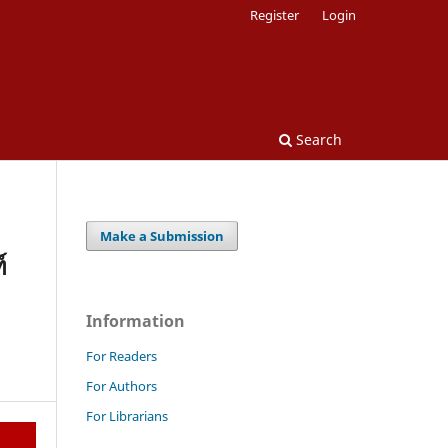
Register
Login
Search
Make a Submission
์
Information
For Readers
For Authors
For Librarians