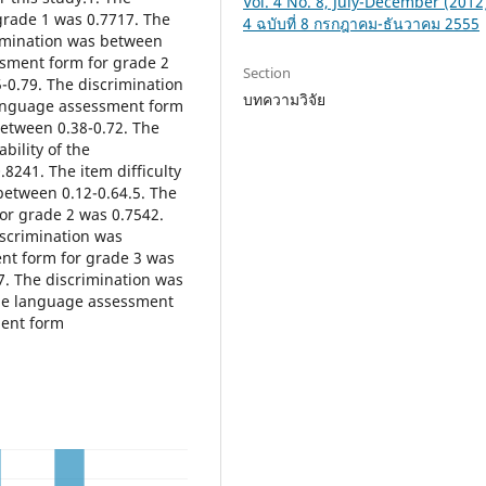
Vol. 4 No. 8, July-December (2012): 
 grade 1 was 0.7717. The
4 ฉบับที่ 8 กรกฎาคม-ธันวาคม 2555
rimination was between
essment form for grade 2
Section
-0.79. The discrimination
บทความวิจัย
 language assessment form
between 0.38-0.72. The
bility of the
8241. The item difficulty
between 0.12-0.64.5. The
for grade 2 was 0.7542.
iscrimination was
nt form for grade 3 was
7. The discrimination was
 the language assessment
ment form