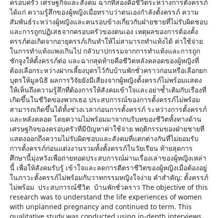
ครอบครัว เศรษฐกิจและสังคม ฉากที่สองคือชีวิตระหว่างการตั้งครรภ์
ได้แก่ ความรู้สึกของผู้หญิงเมื่อทราบว่าตนเองกำลังตั้งครรภ์ ความ
สัมพันธ์ระหว่างผู้หญิงและคนรอบข้างเกี่ยวกับฝ่ายชายที่ไม่รับผิดชอบ
และการถูกปฏิเสธจากครอบครัวของตนเอง เหตุผลของการต้องตั้ง
ครรภ์ต่อเกิดจากอายุครรภ์เกินทำให้ไม่สามารถทำแท้งได้ ค่าใช้จ่าย
ในการทำแท้งแพงเกินไป กลัวบาปกรรมจากการทำแท้งและการถูก
ชักจูงให้ตั้งครรภ์ต่อ และฉากสุดท้ายคือชีวิตหลังคลอดของผู้หญิงที่
ต้องเลือกระหว่างฝากเลี้ยงบุตรไว้กับบ้านพักชั่วคราวก่อนหรือเลือกยก
บุตรให้มูลนิธิ ผลการวิจัยยังมีเสียงจากผู้หญิงตั้งครรภ์ไม่พร้อมแสดง
ให้เห็นถึงความรู้สึกที่ต้องการให้สังคมเข้าใจและอย่าซ้ำเติมกับเรื่องที่
เกิดขึ้นในชีวิตของพวกเธอ ประสบการณ์ของการตั้งครรภ์ไม่พร้อม
สามารถเกิดขึ้นได้ทั้งช่วงเวลาก่อนการตั้งครรภ์ ระหว่างการตั้งครรภ์
และหลังคลอด โดยความไม่พร้อมมาจากบริบทของชีวิตทั้งทางด้าน
เศรษฐกิจของครอบครัวที่มีปัญหาค่าใช้จ่าย พฤติกรรมของฝ่ายชายที่
แสดงออกถึงความไม่รับผิดชอบและสังคมที่แตกต่างกันที่ไม่ยอมรับ
การตั้งครรภ์ก่อนแต่งงานรวมทั้งตั้งครรภ์ในวัยเรียน ท้ายสุดการ
ศึกษานี้มุ่งหวังเพื่อถ่ายทอดประสบการณ์ผ่านเรื่องเล่าของผู้หญิงเหล่า
นี้ เพื่อให้สังคมรับรู้ เข้าใจและลดการตีตราชีวิตของผู้หญิงเมื่อต้องอยู่
ในภาวะตั้งครรภ์ไม่พร้อมกับวาทกรรมหญิงใจง่าย คำสำคัญ: ตั้งครรภ์
ไม่พร้อม ประสบการณ์ชีวิต บ้านพักชั่วคราว The objective of this
research was to understand the life experiences of women
with unplanned pregnancy and continued to term. This
qualitative study was conducted using in-depth interviews