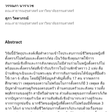
วรรณภา นาราเวช
คณะสาธารณสุขศาสตร์ มหาวิทยาลัยธรรมศาสตร์
สุภา วิตตาภรณ์
คณะสาธารณสุขศาสตร์ มหาวิทยาลัยธรรมศาสตร์
Abstract
วิจัยนี้มีวัตถุประสงค์เพื่อทำความเข้าใจประสบการณ์ชีวิตของหญิงที่
ตั้งครรภ์ไม่พร้อมและตั้งครรภ์ต่อ เป็นวิจัยเชิงคุณภาพใช้การ
สัมภาษณ์เชิงลึกและการสังเกตแบบไม่มีส่วนร่วมในหญิงตั้งครรภ์ไม่
พร้อมและตั้งครรภ์ต่อที่เข้ารับบริการในบ้านพักชั่วคราว 2 แห่ง คือ
บ้านพักฉุกเฉินและบ้านพระคุณ ทำการสัมภาษณ์จนได้ข้อมูลที่อิ่มตัว
ใช้เวลา 6 เดือน โดยมีผู้ให้ข้อมูลสำคัญทั้งสิ้น 17 คน จากผลการ
ศึกษาพบว่า เหตุผลของความไม่พร้อมในการตั้งครรภ์มี 3 เหตุผล คือ
ปัญหาด้านเศรษฐกิจของครอบครัว ด้านครอบครัวและสังคม รวมทั้ง
พฤติกรรมของคู่รัก สามีหรือฝ่ายชาย ส่วนต้นเหตุของการตั้งครรภ์เกิด
จากปัญหาการคุมกำเนิด ความสัมพันธ์เชิงอำนาจระหว่างคู่รักและ
จากการถูกข่มขืน ฉากชีวิตของผู้หญิงที่ตั้งครรภ์ไม่พร้อมมีทั้งหมด 3
ฉาก ได้แก่ ฉากแรกคือชีวิตก่อนการตั้งครรภ์ประกอบด้วยเรื่องของ