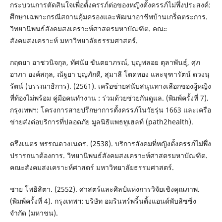
กระบวนการตัดสินใจเพื่อตั้งครรภ์ต่อของหญิงตั้งครรภ์ไม่พึ่งประสงค์:
ศึกษาเฉพาะกรณีสถานคุ้มครองและพัฒนาอาชีพบ้านเกร็ดตระการ.
วิทยานิพนธ์สังคมสงเคราะห์ศาสตรมหาบัณฑิต. คณะ
สังคมสงเคราะห์ มหาวิทยาลัยธรรมศาสตร์.
กฤตยา อาชวนิจกุล, ทัศนัย ขันตยาภรณ์, บุญพลอย ตุลาพันธุ์, ศุภ
อาภา องค์สกุล, ณัฐยา บุญภักดี, สุมาลี โตดทอง และจุฑารัตน์ ดวงนุ
รัตน์ (บรรณาธิการ). (2561). เครือข่ายสนับสนุนทางเลือกของผู้หญิง
ที่ท้องไม่พร้อม คู่มือคนทำงาน : ร่วมด้วยช่วยกันดูแล. (พิมพ์ครั้งที่ 7).
กรุงเทพฯ: โครงการสายปรึกษาการตั้งครรภ์ในวัยรุ่น 1663 และเครือ
ข่ายส่งต่อบริการที่ปลอดภัย มูลนิธิแพธทูเฮลท์ (path2health).
ตรึงเนตร พรรณดวงเนตร. (2538). บริการสังคมที่หญิงตั้งครรภ์ไม่พึ่ง
ปรารถนาต้องการ. วิทยานิพนธ์สังคมสงเคราะห์ศาสตรมหาบัณฑิต.
คณะสังคมสงเคราะห์ศาสตร์ มหาวิทยาลัยธรรมศาสตร์.
ชาย โพธิสิตา. (2552). ศาสตร์และศิลป์แห่งการวิจัยเชิงคุณภาพ.
(พิมพ์ครั้งที่ 4). กรุงเทพฯ: บริษัท อมรินทร์พริ้นติ้งแอนด์พับลิซซิ่ง
จำกัด (มหาชน).