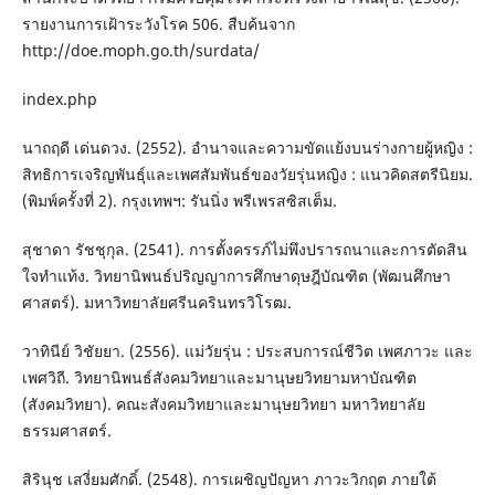
รายงานการเฝ้าระวังโรค 506. สืบค้นจาก
http://doe.moph.go.th/surdata/
index.php
นาถฤดี เด่นดวง. (2552). อำนาจและความขัดแย้งบนร่างกายผู้หญิง :
สิทธิการเจริญพันธุ์และเพศสัมพันธ์ของวัยรุ่นหญิง : แนวคิดสตรีนิยม.
(พิมพ์ครั้งที่ 2). กรุงเทพฯ: รันนิ่ง พรีเพรสซิสเต็ม.
สุชาดา รัชชุกุล. (2541). การตั้งครรภ์ไม่พึงปรารถนาและการตัดสิน
ใจทำแท้ง. วิทยานิพนธ์ปริญญาการศึกษาดุษฎีบัณฑิต (พัฒนศึกษา
ศาสตร์). มหาวิทยาลัยศรีนครินทรวิโรฒ.
วาทินีย์ วิชัยยา. (2556). แม่วัยรุ่น : ประสบการณ์ชีวิต เพศภาวะ และ
เพศวิถี. วิทยานิพนธ์สังคมวิทยาและมานุษยวิทยามหาบัณฑิต
(สังคมวิทยา). คณะสังคมวิทยาและมานุษยวิทยา มหาวิทยาลัย
ธรรมศาสตร์.
สิรินุช เสงี่ยมศักดิ์. (2548). การเผชิญปัญหา ภาวะวิกฤต ภายใต้