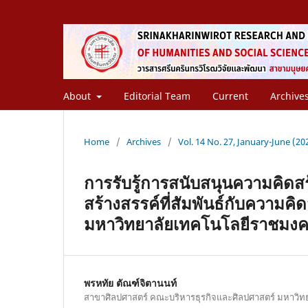
About
Editorial Team
Current
Archive
Home
/
Archives
/
Vol. 14 No. 27, January-June (202
การรับรู้การสนับสนุนความคิด
สร้างสรรค์ที่สัมพันธ์กับความค
มหาวิทยาลัยเทคโนโลยีราชมง
พรหทัย ตัณฑ์จิตานนท์
สาขาศิลปศาสตร์ คณะบริหารธุรกิจและศิลปศาสตร์ มหาวิ