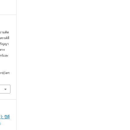
ความคิด
รรค์ที่
ปริญญา
สาร
ตร์และ
urd/art
 ปีที่
5