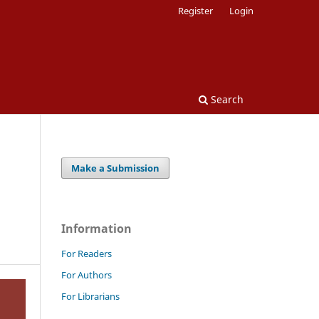
Register
Login
Search
Make a Submission
Information
For Readers
For Authors
For Librarians