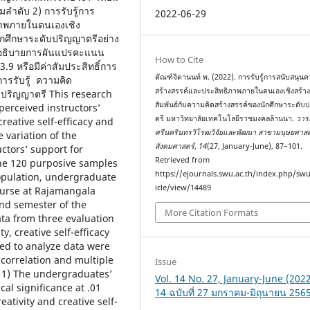
ามลำดับ 2) การรับรู้การ
2022-06-29
ภาพภายในตนเองเชิง
ักศึกษาระดับปริญญาตรีอย่าง
รืออธิบายการผันแปรคะแนน
How to Cite
9 หรือมีค่าสัมประสิทธิ์การ
ตัณฑ์จิตานนท์ พ. (2022). การรับรู้การสนับสนุน
ารรับรู้ ความคิด
สร้างสรรค์และประสิทธิภาพภายในตนเองเชิงสร้างส
ปริญญาตรี This research
สัมพันธ์กับความคิดสร้างสรรค์ของนักศึกษาระดับ
perceived instructors’
ตรี มหาวิทยาลัยเทคโนโลยีราชมงคลล้านนา.
วาร
reative self-efficacy and
ศรีนครินทรวิโรฒวิจัยและพัฒนา สาขามนุษยศาส
 variation of the
สังคมศาสตร์
,
14
(27, January-June), 87–101.
ctors’ support for
Retrieved from
 The 120 purposive samples
https://ejournals.swu.ac.th/index.php/sw
opulation, undergraduate
icle/view/14489
Course at Rajamangala
ond semester of the
More Citation Formats
ta from three evaluation
y, creative self-efficacy
sed to analyze data were
correlation and multiple
Issue
: 1) The undergraduates’
Vol. 14 No. 27, January-June (2022):
ical significance at .01
14 ฉบับที่ 27 มกราคม-มิถุนายน 256
eativity and creative self-