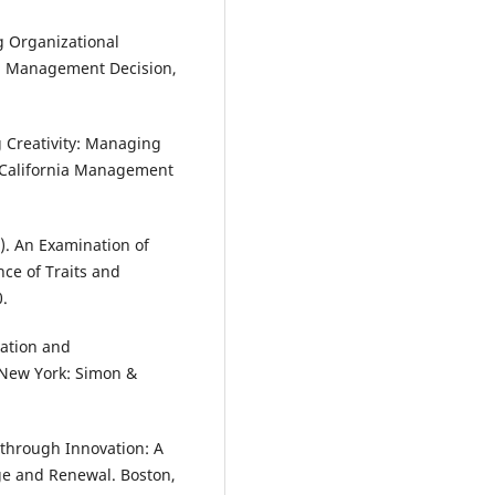
g Organizational
ng. Management Decision,
 Creativity: Managing
. California Management
9). An Examination of
ce of Traits and
0.
vation and
 New York: Simon &
 through Innovation: A
ge and Renewal. Boston,