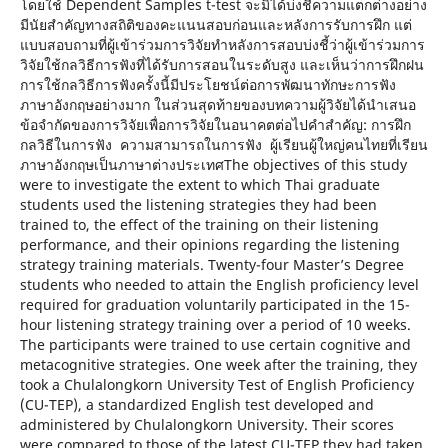
โดยใช้ Dependent Samples t-test จะมิได้บ่งชี้ความแตกต่างอย่าง
มีนัยสำคัญทางสถิติของคะแนนสอบก่อนและหลังการรับการฝึก แต่
แบบสอบถามที่ผู้เข้าร่วมการวิจัยทำหลังการสอบบ่งชี้ว่าผู้เข้าร่วมการ
วิจัยใช้กลวิธีการฟังที่ได้รับการสอนในระดับสูง และเห็นว่าการฝึกฝน
การใช้กลวิธีการฟังครั้งนี้มีประโยชน์ต่อการพัฒนาทักษะการฟัง
ภาษาอังกฤษอย่างมาก ในส่วนสุดท้ายของบทความผู้วิจัยได้นำเสนอ
ข้อจำกัดของการวิจัยเพื่อการวิจัยในอนาคตต่อไปคำสำคัญ: การฝึก
กลวิธีในการฟัง ความสามารถในการฟัง ผู้เรียนผู้ใหญ่คนไทยที่เรียน
ภาษาอังกฤษเป็นภาษาต่างประเทศThe objectives of this study
were to investigate the extent to which Thai graduate
students used the listening strategies they had been
trained to, the effect of the training on their listening
performance, and their opinions regarding the listening
strategy training materials. Twenty-four Master’s Degree
students who needed to attain the English proficiency level
required for graduation voluntarily participated in the 15-
hour listening strategy training over a period of 10 weeks.
The participants were trained to use certain cognitive and
metacognitive strategies. One week after the training, they
took a Chulalongkorn University Test of English Proficiency
(CU-TEP), a standardized English test developed and
administered by Chulalongkorn University. Their scores
were compared to those of the latest CU-TEP they had taken