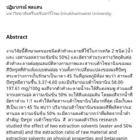
ปฏิมาภรณ์ พลแสน
มหาวิทยาลัยศรีนครินทรวิโรฒ Srinakharinwirot University.
Abstract
งานวิจัยนี้ศึกษาผลของชนิดตัวทำละลายที่ใช้ในการสกัด 2 ชนิด (น้ำ
และ เอทานอลความเข้มข้น 50%) และอัตราส่วนระหว่างวัตถุดิบต่อ
ตัวทำละลายต่อคุณสมบัติทางกายภาพและสารเบต้าไซยานินของผง
สีบีทรูทที่ทำแห้งแบบพ่นฝอย รวมทั้งการเปลี่ยนแปลงของผงสีบีทรู
ทระหว่างการเก็บรักษาเป็นเวลา 45 วันที่อุณหภูมิห้อง พบว่า สารผงสี
บีทรูทมีความชื้น 3.37-4.60 และมีปริมาณเบต้าไซยานิน 58.00-
197.61 mg/100g ผงสีจากตัวทำละลายน้ำจะให้สีแดงชมพู ส่วนผงสี
จากเอทานอล ความเข้มข้น 50% จะให้สีแดงอมส้ม โดยผงสีจากน้ำที่
อัตราส่วน 1:1 จะทำให้สกัดสารเบต้าไซยานินได้มากที่สุด เมื่อเก็บผง
สีเป็นเวลา 45 วัน พบว่า ปริมาณเบต้าไซยานินของผงสีที่ผลิตจากเอ
ทานอล ความเข้มข้น 50% จะมีความคงตัวมากกว่าที่ผลิตจากน้ำคำ
สำคัญ: บีทรูท เบต้าไซยานิน สี ความคงตัวThis research
studied the effect of two extraction solvents (water and 50%
ethanol) and the extraction ratio of raw material and
extraction solvents on physical properties and betacyanin