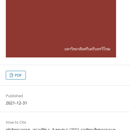
PDF
Published
2021-12-31
How to Cite
จุฬาลักษณานุกูล พ., เชาวนลิขิต อ., & พลแสน ป. (2021). การพัฒนาสีผสมอาหารและ