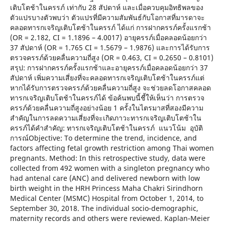
เติบโตช้าในครรภ์ เท่ากับ 28 สัปดาห์ และเมื่อควบคุมอิทธิพลของ
ตัวแปรบางตัวพบว่า ตัวแปรที่มีความสัมพันธ์กับโอกาสที่มารดาจะ
คลอดทารกเจริญเติบโตช้าในครรภ์ ได้แก่ การฝากครรภ์ครั้งแรกช้า
(OR = 2.182, CI = 1.1896 – 4.0017) อายุครรภ์เมื่อคลอดน้อยกว่า
37 สัปดาห์ (OR = 1.765 CI = 1.5679 – 1.9876) และการได้รับการ
ตรวจครรภ์ด้วยคลื่นความถี่สูง (OR = 0.463, CI = 0.2650 – 0.8101)
สรุป: การฝากครรภ์ครั้งแรกช้าและอายุครรภ์เมื่อคลอดน้อยกว่า 37
สัปดาห์ เพิ่มความเสี่ยงที่จะคลอดทารกเจริญเติบโตช้าในครรภ์แต่
หากได้รับการตรวจครรภ์ด้วยคลื่นความถี่สูง จะช่วยลดโอกาสคลอด
ทารกเจริญเติบโตช้าในครรภ์ได้ ข้อค้นพบนี้ชี้ให้เห็นว่า การตรวจ
ครรภ์ด้วยคลื่นความถี่สูงอย่างน้อย 1 ครั้งในไตรมาสที่สองมีความ
สำคัญในการลดความเสี่ยงที่จะเกิดภาวะทารกเจริญเติบโตช้าใน
ครรภ์ได้คำสำคัญ: ทารกเจริญเติบโตช้าในครรภ์ แนวโน้ม อุบัติ
การณ์Objective: To determine the trend, incidence, and
factors affecting fetal growth restriction among Thai women
pregnants. Method: In this retrospective study, data were
collected from 492 women with a singleton pregnancy who
had antenal care (ANC) and delivered newborn with low
birth weight in the HRH Princess Maha Chakri Sirindhorn
Medical Center (MSMC) Hospital from October 1, 2014, to
September 30, 2018. The individual socio-demographic,
maternity records and others were reviewed. Kaplan-Meier