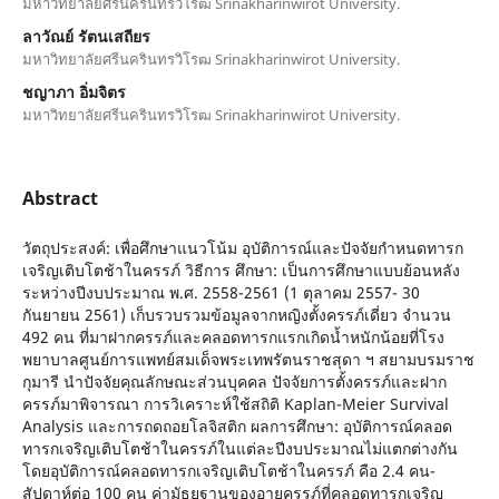
มหาวิทยาลัยศรีนครินทรวิโรฒ Srinakharinwirot University.
ลาวัณย์ รัตนเสถียร
มหาวิทยาลัยศรีนครินทรวิโรฒ Srinakharinwirot University.
ชญาภา อิ่มจิตร
มหาวิทยาลัยศรีนครินทรวิโรฒ Srinakharinwirot University.
Abstract
วัตถุประสงค์: เพื่อศึกษาแนวโน้ม อุบัติการณ์และปัจจัยกำหนดทารก
เจริญเติบโตช้าในครรภ์ วิธีการ ศึกษา: เป็นการศึกษาแบบย้อนหลัง
ระหว่างปีงบประมาณ พ.ศ. 2558-2561 (1 ตุลาคม 2557- 30
กันยายน 2561) เก็บรวบรวมข้อมูลจากหญิงตั้งครรภ์เดี่ยว จำนวน
492 คน ที่มาฝากครรภ์และคลอดทารกแรกเกิดน้ำหนักน้อยที่โรง
พยาบาลศูนย์การแพทย์สมเด็จพระเทพรัตนราชสุดา ฯ สยามบรมราช
กุมารี นำปัจจัยคุณลักษณะส่วนบุคคล ปัจจัยการตั้งครรภ์และฝาก
ครรภ์มาพิจารณา การวิเคราะห์ใช้สถิติ Kaplan-Meier Survival
Analysis และการถดถอยโลจิสติก ผลการศึกษา: อุบัติการณ์คลอด
ทารกเจริญเติบโตช้าในครรภ์ในแต่ละปีงบประมาณไม่แตกต่างกัน
โดยอุบัติการณ์คลอดทารกเจริญเติบโตช้าในครรภ์ คือ 2.4 คน-
สัปดาห์ต่อ 100 คน ค่ามัธยฐานของอายุครรภ์ที่คลอดทารกเจริญ