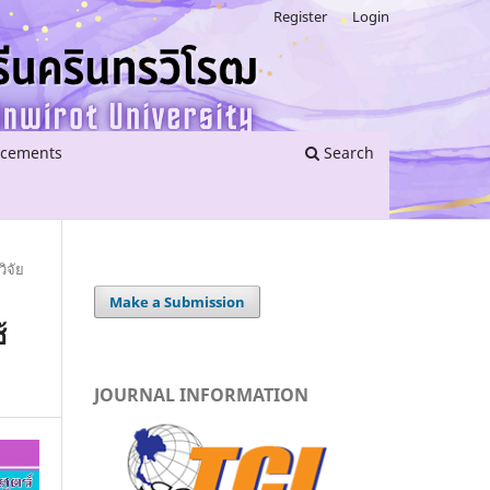
Register
Login
cements
Search
ิจัย
Make a Submission
้
JOURNAL INFORMATION