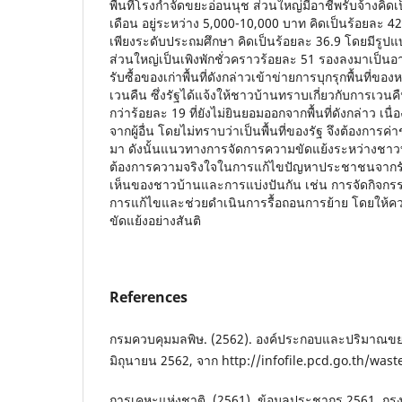
พื้นที่โรงกำจัดขยะอ่อนนุช ส่วนใหญ่มีอาชีพรับจ้างคิดเ
เดือน อยู่ระหว่าง 5,000-10,000 บาท คิดเป็นร้อยละ 
เพียงระดับประถมศึกษา คิดเป็นร้อยละ 36.9 โดยมีรู
ส่วนใหญ่เป็นเพิงพักชั่วคราวร้อยละ 51 รองลงมาเป็นอา
รับซื้อของเก่าพื้นที่ดังกล่าวเข้าข่ายการบุกรุกพื้นที่ขอ
เวนคืน ซึ่งรัฐได้แจ้งให้ชาวบ้านทราบเกี่ยวกับการเวนคื
กว่าร้อยละ 19 ที่ยังไม่ยินยอมออกจากพื้นที่ดังกล่าว เนื
จากผู้อื่น โดยไม่ทราบว่าเป็นพื้นที่ของรัฐ จึงต้องกา
มา ดังนั้นแนวทางการจัดการความขัดแย้งระหว่างชาวบ
ต้องการความจริงใจในการแก้ไขปัญหาประชาชนจากรัฐ 
เห็นของชาวบ้านและการแบ่งปันกัน เช่น การจัดกิจกร
การแก้ไขและช่วยดำเนินการรื้อถอนการย้าย โดยให้
ขัดแย้งอย่างสันติ
References
กรมควบคุมมลพิษ. (2562). องค์ประกอบและปริมาณขยะม
มิถุนายน 2562, จาก http://infofile.pcd.go.th/was
การเคหะแห่งชาติ. (2561). ข้อมูลประชากร 2561. กรุ