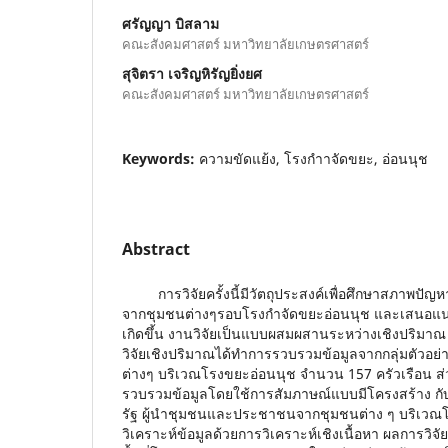
ศรัญญา บิสลาม
คณะสังคมศาสตร์ มหาวิทยาลัยเกษตรศาสตร์
สุจิตรา เจริญหิรัญยิ่งยศ
คณะสังคมศาสตร์ มหาวิทยาลัยเกษตรศาสตร์
Keywords:
ความขัดแย้ง, โรงกําาจัดขยะ, อ่อนนุช
Abstract
การวิจัยครั้งนี้มีวัตถุประสงค์เพื่อศึกษาสภาพปัญ
จากชุมชนต่างๆรอบโรงกำจัดขยะอ่อนนุช และเสนอแนว
เกิดขึ้น งานวิจัยเป็นแบบผสมผสานระหว่างเชิงปริมา
วิจัยเชิงปริมาณได้ทำการรวบรวมข้อมูลจากกลุ่มตัว
ต่างๆ บริเวณโรงขยะอ่อนนุช จำนวน 157 ครัวเรือน ส
รวบรวมข้อมูลโดยใช้การสัมภาษณ์แบบมีโครงสร้าง กับ
รัฐ ผู้นำชุมชนและประชาชนจากชุมชนต่าง ๆ บริเว
วิเคราะห์ข้อมูลด้วยการวิเคราะห์เชิงเนื้อหา ผลการวิจ