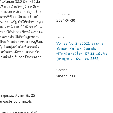
ป็นร้อยละ 38.2 มีรายได้ต่อ
42.7 และส่วนใหญ่มีการศึกษา
ปแบบของการลักลอบปลูกสร้าง
Published
คารที่พักอาศัย และร้านค้า
2024-04-30
งหน่วยงานรัฐ ทำให้เข้าข่ายถูก
นล่วงหน้า แต่ก็ยังมีชาวบ้าน
่องจากได้ทำการซื้อหรือเช่าต่อ
รค่าชดเชยทำให้เกิดปัญหาตาม
Issue
้านกับหน่วยงานของรัฐจึงยัง
Vol. 22 No. 2 (2562): วารสาร
โดยมุ่งเน้นไปที่ความคิด
สังคมศาสตร์ มหาวิทยาลัย
รมร่วมกันเพื่อหาแนวทางใน
ศรีนครินทรวิโรฒ ปีที่ 22 ฉบับที่ 2
ความสำคัญกับการจัดการความ
(กรกฎาคม - ธันวาคม 2562)
Section
บทความวิจัย
ูลฝอย. สืบค้นเมื่อ 25
te/waste_volumn.xls
งเทพฯ: การเคหะแห่งชาติ.