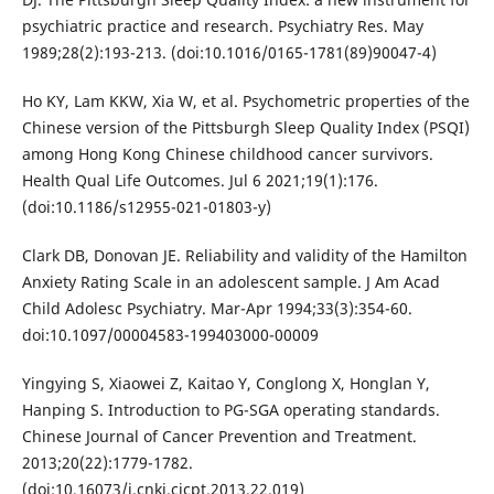
psychiatric practice and research. Psychiatry Res. May
1989;28(2):193-213. (doi:10.1016/0165-1781(89)90047-4)
Ho KY, Lam KKW, Xia W, et al. Psychometric properties of the
Chinese version of the Pittsburgh Sleep Quality Index (PSQI)
among Hong Kong Chinese childhood cancer survivors.
Health Qual Life Outcomes. Jul 6 2021;19(1):176.
(doi:10.1186/s12955-021-01803-y)
Clark DB, Donovan JE. Reliability and validity of the Hamilton
Anxiety Rating Scale in an adolescent sample. J Am Acad
Child Adolesc Psychiatry. Mar-Apr 1994;33(3):354-60.
doi:10.1097/00004583-199403000-00009
Yingying S, Xiaowei Z, Kaitao Y, Conglong X, Honglan Y,
Hanping S. Introduction to PG-SGA operating standards.
Chinese Journal of Cancer Prevention and Treatment.
2013;20(22):1779-1782.
(doi:10.16073/j.cnki.cjcpt.2013.22.019)