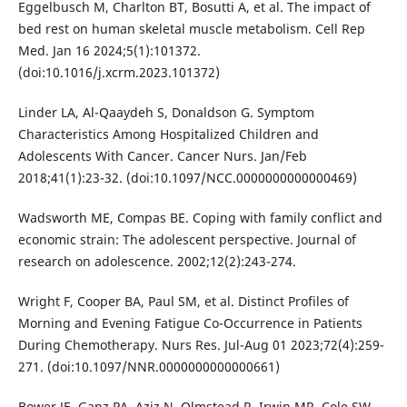
Eggelbusch M, Charlton BT, Bosutti A, et al. The impact of
bed rest on human skeletal muscle metabolism. Cell Rep
Med. Jan 16 2024;5(1):101372.
(doi:10.1016/j.xcrm.2023.101372)
Linder LA, Al-Qaaydeh S, Donaldson G. Symptom
Characteristics Among Hospitalized Children and
Adolescents With Cancer. Cancer Nurs. Jan/Feb
2018;41(1):23-32. (doi:10.1097/NCC.0000000000000469)
Wadsworth ME, Compas BE. Coping with family conflict and
economic strain: The adolescent perspective. Journal of
research on adolescence. 2002;12(2):243-274.
Wright F, Cooper BA, Paul SM, et al. Distinct Profiles of
Morning and Evening Fatigue Co-Occurrence in Patients
During Chemotherapy. Nurs Res. Jul-Aug 01 2023;72(4):259-
271. (doi:10.1097/NNR.0000000000000661)
Bower JE, Ganz PA, Aziz N, Olmstead R, Irwin MR, Cole SW.