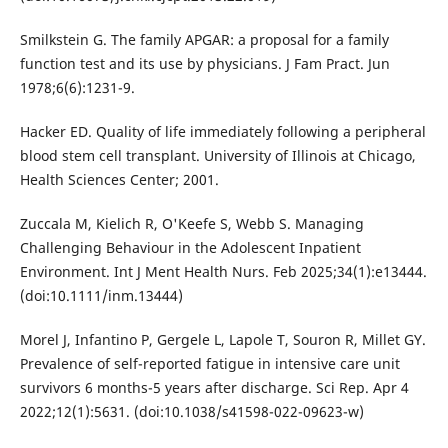
Smilkstein G. The family APGAR: a proposal for a family
function test and its use by physicians. J Fam Pract. Jun
1978;6(6):1231-9.
Hacker ED. Quality of life immediately following a peripheral
blood stem cell transplant. University of Illinois at Chicago,
Health Sciences Center; 2001.
Zuccala M, Kielich R, O'Keefe S, Webb S. Managing
Challenging Behaviour in the Adolescent Inpatient
Environment. Int J Ment Health Nurs. Feb 2025;34(1):e13444.
(doi:10.1111/inm.13444)
Morel J, Infantino P, Gergele L, Lapole T, Souron R, Millet GY.
Prevalence of self-reported fatigue in intensive care unit
survivors 6 months-5 years after discharge. Sci Rep. Apr 4
2022;12(1):5631. (doi:10.1038/s41598-022-09623-w)