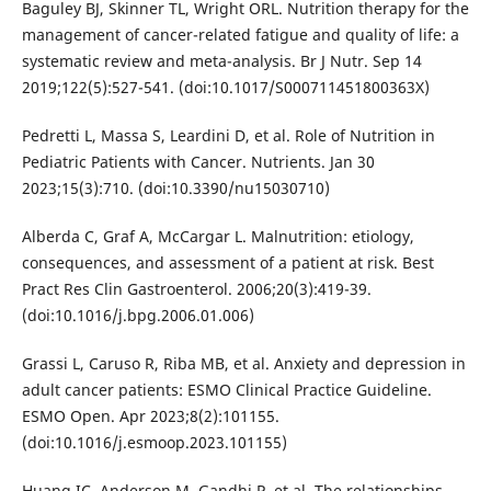
Baguley BJ, Skinner TL, Wright ORL. Nutrition therapy for the
management of cancer-related fatigue and quality of life: a
systematic review and meta-analysis. Br J Nutr. Sep 14
2019;122(5):527-541. (doi:10.1017/S000711451800363X)
Pedretti L, Massa S, Leardini D, et al. Role of Nutrition in
Pediatric Patients with Cancer. Nutrients. Jan 30
2023;15(3):710. (doi:10.3390/nu15030710)
Alberda C, Graf A, McCargar L. Malnutrition: etiology,
consequences, and assessment of a patient at risk. Best
Pract Res Clin Gastroenterol. 2006;20(3):419-39.
(doi:10.1016/j.bpg.2006.01.006)
Grassi L, Caruso R, Riba MB, et al. Anxiety and depression in
adult cancer patients: ESMO Clinical Practice Guideline.
ESMO Open. Apr 2023;8(2):101155.
(doi:10.1016/j.esmoop.2023.101155)
Huang IC, Anderson M, Gandhi P, et al. The relationships