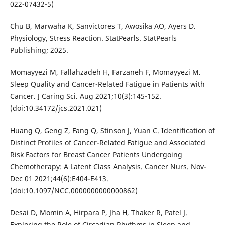
022-07432-5)
Chu B, Marwaha K, Sanvictores T, Awosika AO, Ayers D.
Physiology, Stress Reaction. StatPearls. StatPearls
Publishing; 2025.
Momayyezi M, Fallahzadeh H, Farzaneh F, Momayyezi M.
Sleep Quality and Cancer-Related Fatigue in Patients with
Cancer. J Caring Sci. Aug 2021;10(3):145-152.
(doi:10.34172/jcs.2021.021)
Huang Q, Geng Z, Fang Q, Stinson J, Yuan C. Identification of
Distinct Profiles of Cancer-Related Fatigue and Associated
Risk Factors for Breast Cancer Patients Undergoing
Chemotherapy: A Latent Class Analysis. Cancer Nurs. Nov-
Dec 01 2021;44(6):E404-E413.
(doi:10.1097/NCC.0000000000000862)
Desai D, Momin A, Hirpara P, Jha H, Thaker R, Patel J.
Exploring the Role of Circadian Rhythms in Sleep and