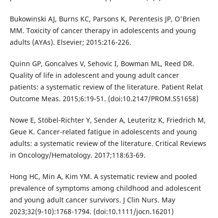
Bukowinski AJ, Burns KC, Parsons K, Perentesis JP, O'Brien
MM. Toxicity of cancer therapy in adolescents and young
adults (AYAs). Elsevier; 2015:216-226.
Quinn GP, Goncalves V, Sehovic I, Bowman ML, Reed DR.
Quality of life in adolescent and young adult cancer
patients: a systematic review of the literature. Patient Relat
Outcome Meas. 2015;6:19-51. (doi:10.2147/PROM.S51658)
Nowe E, Stöbel-Richter Y, Sender A, Leuteritz K, Friedrich M,
Geue K. Cancer-related fatigue in adolescents and young
adults: a systematic review of the literature. Critical Reviews
in Oncology/Hematology. 2017;118:63-69.
Hong HC, Min A, Kim YM. A systematic review and pooled
prevalence of symptoms among childhood and adolescent
and young adult cancer survivors. J Clin Nurs. May
2023;32(9-10):1768-1794. (doi:10.1111/jocn.16201)