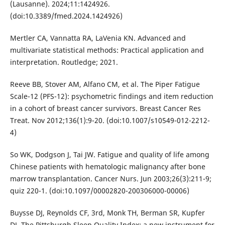
(Lausanne). 2024;11:1424926.
(doi:10.3389/fmed.2024.1424926)
Mertler CA, Vannatta RA, LaVenia KN. Advanced and
multivariate statistical methods: Practical application and
interpretation. Routledge; 2021.
Reeve BB, Stover AM, Alfano CM, et al. The Piper Fatigue
Scale-12 (PFS-12): psychometric findings and item reduction
in a cohort of breast cancer survivors. Breast Cancer Res
Treat. Nov 2012;136(1):9-20. (doi:10.1007/s10549-012-2212-
4)
So WK, Dodgson J, Tai JW. Fatigue and quality of life among
Chinese patients with hematologic malignancy after bone
marrow transplantation. Cancer Nurs. Jun 2003;26(3):211-9;
quiz 220-1. (doi:10.1097/00002820-200306000-00006)
Buysse DJ, Reynolds CF, 3rd, Monk TH, Berman SR, Kupfer
DJ. The Pittsburgh Sleep Quality Index: a new instrument for