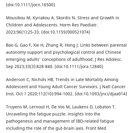
(doi:10.1111/jocn.16500)
Mousikou M, Kyriakou A, Skordis N. Stress and Growth in
Children and Adolescents. Horm Res Paediatr.
2023;96(1):25-33. (doi:10.1159/000521074)
Bao G, Gao F, Xie H, Zhang R, Hong J. Links between parental
autonomy support and psychological control and Chinese
emerging adults' conceptions of adulthood. J Res Adolesc.
Sep 2023;33(3):828-840. (doi:10.1111/jora.12840)
Anderson C, Nichols HB. Trends in Late Mortality Among
Adolescent and Young Adult Cancer Survivors. J Natl Cancer
Inst. Oct 1 2020;112(10):994-1002. (doi:10.1093/jnci/djaa014)
Truyens M, Lernout H, De Vos M, Laukens D, Lobaton T.
Unraveling the fatigue puzzle: insights into the
pathogenesis and management of IBD-related fatigue
including the role of the gut-brain axis. Front Med