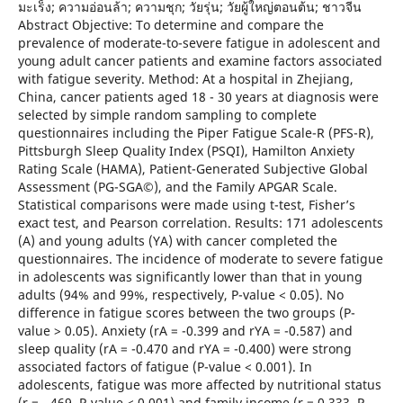
มะเร็ง; ความอ่อนล้า; ความชุก; วัยรุ่น; วัยผู้ใหญ่ตอนต้น; ชาวจีน
Abstract Objective: To determine and compare the
prevalence of moderate-to-severe fatigue in adolescent and
young adult cancer patients and examine factors associated
with fatigue severity. Method: At a hospital in Zhejiang,
China, cancer patients aged 18 - 30 years at diagnosis were
selected by simple random sampling to complete
questionnaires including the Piper Fatigue Scale-R (PFS-R),
Pittsburgh Sleep Quality Index (PSQI), Hamilton Anxiety
Rating Scale (HAMA), Patient-Generated Subjective Global
Assessment (PG-SGA©), and the Family APGAR Scale.
Statistical comparisons were made using t-test, Fisher’s
exact test, and Pearson correlation. Results: 171 adolescents
(A) and young adults (YA) with cancer completed the
questionnaires. The incidence of moderate to severe fatigue
in adolescents was significantly lower than that in young
adults (94% and 99%, respectively, P-value < 0.05). No
difference in fatigue scores between the two groups (P-
value > 0.05). Anxiety (rA = -0.399 and rYA = -0.587) and
sleep quality (rA = -0.470 and rYA = -0.400) were strong
associated factors of fatigue (P-value < 0.001). In
adolescents, fatigue was more affected by nutritional status
(r = -.469, P-value < 0.001) and family income (r = 0.333, P-