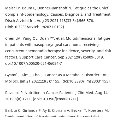
Maisel P, Baum E, Donner-Banzhoff N. Fatigue as the Chief
Complaint-Epidemiology, Causes, Diagnosis, and Treatment.
Dtsch Arztebl Int. Aug 23 2021;118(33-34):566-576.
(doi:10.3238/arztebl.m2021.0192)
Chen LM, Yang QL, Duan YY, et al. Multidimensional fatigue
in patients with nasopharyngeal carcinoma receiving
concurrent chemoradiotherapy: incidence, severity, and risk
factors. Support Care Cancer. Sep 2021;29(9):5009-5019.
doi:10.1007/s00520-021-06054-7
Gyamfi J, Kim J, Choi J. Cancer as a Metabolic Disorder. Int J
Mol Sci. Jan 21 2022;23(3):1155. (doi:10.3390/ijms23031155)
Ravasco P. Nutrition in Cancer Patients. J Clin Med. Aug 14
2019;8(8):1211. (doi:10.3390/jcm8081211)
Barbui C, Girlanda F, Ay E, Cipriani A, Becker T, Koesters M.
Implementation of treatment guidelines for specialist