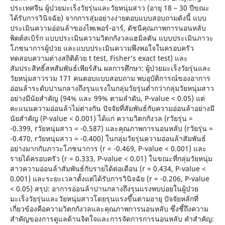
ประเทศจีน ผู้ป่วยมะเร็งวัยรุ่นและวัยหนุ่มสาว (อายุ 18 – 30 ปีขณะ
ได้รับการวินิจฉัย) จากการสุ่มอย่างง่ายตอบแบบสอบถามดังนี้ แบบ
ประเมินความอ่อนล้าของไพเพอร์-อาร์, ดัชนีคุณภาพการนอนหลับ
พิตต์สเบิร์ก แบบประเมินความวิตกกังวลแฮมิลตัน แบบประเมินภาวะ
โภชนาการผู้ป่วย และแบบประเมินความพึงพอใจในครอบครัว
ทดสอบความต่างสถิติด้วย t test, Fisher’s exact test) และ
สัมประสิทธิ์สหสัมพันธ์เพียร์สัน ผลการศึกษา: ผู้ป่วยมะเร็งวัยรุ่นและ
วัยหนุ่มสาวรวม 171 คนตอบแบบสอบถาม พบอุบัติการณ์ของอาการ
อ่อนล้าระดับปานกลางถึงรุนแรงในกลุ่มวัยรุ่นต่ำกว่ากลุ่มวัยหนุ่มสาว
อย่างมีนัยสำคัญ (94% และ 99% ตามลำดับ, P-value < 0.05) แต่
คะแนนความอ่อนล้าไม่ต่างกัน ปัจจัยที่สัมพันธ์กับความอ่อนล้าอย่างมี
นัยสำคัญ (P-value < 0.001) ได้แก่ ความวิตกกังวล (rวัยรุ่น =
-0.399, rวัยหนุ่มสาว = -0.587) และคุณภาพการนอนหลับ (rวัยรุ่น =
-0.470, rวัยหนุ่มสาว = -0.400) ในกลุ่มวัยรุ่นความอ่อนล้าสัมพันธ์
อย่างมากกับภาวะโภชนาการ (r = -0.469, P-value < 0.001) และ
รายได้ครอบครัว (r = 0.333, P-value < 0.01) ในขณะที่กลุ่มวัยหนุ่ม
สาวความอ่อนล้าสัมพันธ์กับรายได้ต่อเดือน (r = 0.434, P-value <
0.001) และระยะเวลาตั้งแต่ได้รับการวินิจฉัย (r = -0.206, P-value
< 0.05) สรุป: อาการอ่อนล้าปานกลางถึงรุนแรงพบบ่อยในผู้ป่วย
มะเร็งวัยรุ่นและวัยหนุ่มสาวโดยรุนแรงขึ้นตามอายุ ปัจจัยหลักที่
เกี่ยวข้องคือความวิตกกังวลและคุณภาพการนอนหลับ ซึ่งชี้ถึงความ
สำคัญของการดูแลด้านจิตใจและการจัดการการนอนหลับ คำสำคัญ: