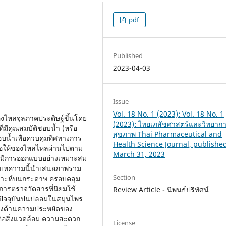
pdf
Published
2023-04-03
Issue
Vol. 18 No. 1 (2023): Vol. 18 No. 1
งไหลจุลภาคประดิษฐ์ขึ้นโดย
(2023): ไทยเภสัชศาสตร์และวิทยาก
มีคุณสมบัติชอบน้ำ (หรือ
สุขภาพ Thai Pharmaceutical and
อบน้ำเพื่อควบคุมทิศทางการ
Health Science Journal, publishe
้อให้ของไหลไหลผ่านไปตาม
March 31, 2023
ี่มีการออกแบบอย่างเหมาะสม
ๆ บทความนี้นำเสนอภาพรวม
Section
คราะห์บนกระดาษ ครอบคลุม
การตรวจวัดสารที่นิยมใช้
Review Article - นิพนธ์ปริทัศน์
นปัจจุบันปนปลอมในสมุนไพร
ั้งด้านความประหยัดของ
รต่อสิ่งแวดล้อม ความสะดวก
License