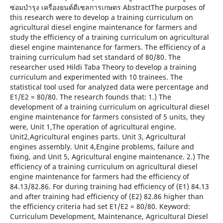
ซ่อมบำรุง เครื่องยนต์ดีเซลการเกษตร AbstractThe purposes of
this research were to develop a training curriculum on
agricultural diesel engine maintenance for farmers and
study the efficiency of a training curriculum on agricultural
diesel engine maintenance for farmers. The efficiency of a
training curriculum had set standard of 80/80. The
researcher used Hildi Taba Theory to develop a training
curriculum and experimented with 10 trainees. The
statistical tool used for analyzed data were percentage and
E1/E2 = 80/80. The research founds that: 1.) The
development of a training curriculum on agricultural diesel
engine maintenance for farmers consisted of 5 units, they
were, Unit 1,The operation of agricultural engine.
Unit2,Agricultural engines parts. Unit 3, Agricultural
engines assembly. Unit 4,Engine problems, failure and
fixing, and Unit 5, Agricultural engine maintenance. 2.) The
efficiency of a training curriculum on agricultural diesel
engine maintenance for farmers had the efficiency of
84.13/82.86. For during training had efficiency of (E1) 84.13
and after training had efficiency of (E2) 82.86 higher than
the efficiency criteria had set E1/E2 = 80/80. Keyword:
Curriculum Development, Maintenance, Agricultural Diesel