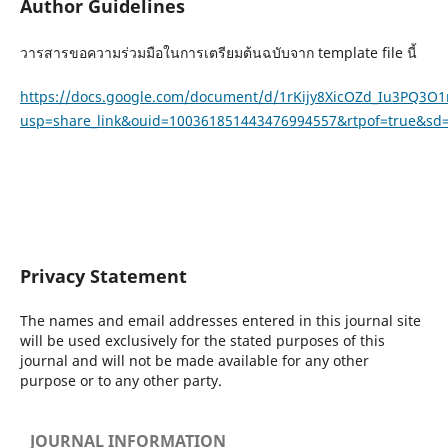
Author Guidelines
วารสารขอความร่วมมือในการเตรียมต้นฉบับจาก template file นี้
https://docs.google.com/document/d/1rKijy8XicOZd_Iu3PQ3O1
usp=share_link&ouid=100361851443476994557&rtpof=true&sd=
Privacy Statement
The names and email addresses entered in this journal site
will be used exclusively for the stated purposes of this
journal and will not be made available for any other
purpose or to any other party.
JOURNAL INFORMATION