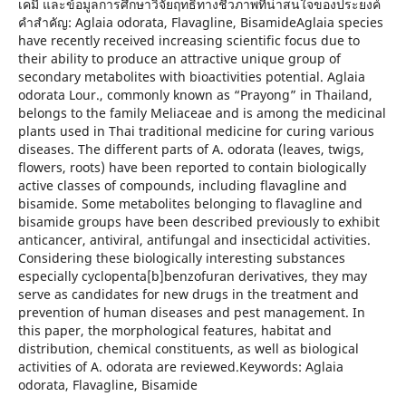
เคมี และข้อมูลการศึกษาวิจัยฤทธิ์ทางชีวภาพที่น่าสนใจของประยงค์
คำสำคัญ: Aglaia odorata, Flavagline, BisamideAglaia species
have recently received increasing scientific focus due to
their ability to produce an attractive unique group of
secondary metabolites with bioactivities potential. Aglaia
odorata Lour., commonly known as “Prayong” in Thailand,
belongs to the family Meliaceae and is among the medicinal
plants used in Thai traditional medicine for curing various
diseases. The different parts of A. odorata (leaves, twigs,
flowers, roots) have been reported to contain biologically
active classes of compounds, including flavagline and
bisamide. Some metabolites belonging to flavagline and
bisamide groups have been described previously to exhibit
anticancer, antiviral, antifungal and insecticidal activities.
Considering these biologically interesting substances
especially cyclopenta[b]benzofuran derivatives, they may
serve as candidates for new drugs in the treatment and
prevention of human diseases and pest management. In
this paper, the morphological features, habitat and
distribution, chemical constituents, as well as biological
activities of A. odorata are reviewed.Keywords: Aglaia
odorata, Flavagline, Bisamide