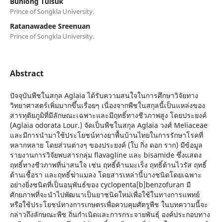
Bunlong Tuisuk
Prince of Songkla University.
Ratanawadee Sreenuan
Prince of Songkla University.
Abstract
ปัจจุบันพืชในสกุล Aglaia ได้รับความสนใจในการศึกษาวิจัยทาง
วิทยาศาสตร์เพิ่มมากขึ้นเรื่อยๆ เนื่องจากพืชในสกุลนี้เป็นแหล่งของ
สารทุติยภูมิที่มีลักษณะเฉพาะและมีฤทธิ์ทางชีวภาพสูง โดยประยงค์
(Aglaia odorata Lour.) จัดเป็นพืชในสกุล Aglaia วงศ์ Meliaceae
และมีการนำมาใช้ประโยชน์ทางยาพื้นบ้านไทยในการรักษาโรคที่
หลากหลาย โดยส่วนต่างๆ ของประยงค์ (ใบ กิ่ง ดอก ราก) มีข้อมูล
รายงานการวิจัยพบสารกลุ่ม flavagline และ bisamide ซึ่งแสดง
ฤทธิ์ทางชีวภาพที่น่าสนใจ เช่น ฤทธิ์ต้านมะเร็ง ฤทธิ์ต้านไวรัส ฤทธิ์
ต้านเชื้อรา และฤทธิ์ฆ่าแมลง โดยสารเหล่านี้บางชนิดโดยเฉพาะ
อย่างยิ่งชนิดที่เป็นอนุพันธ์ของ cyclopenta[b]benzofuran มี
ศักยภาพที่จะนำไปพัฒนาเป็นยาชนิดใหม่เพื่อใช้ในทางการแพทย์
หรือใช้ประโยชน์ทางการเกษตรเพื่อควบคุมศัตรูพืช ในบทความนี้จะ
กล่าวถึงลักษณะพืช ถิ่นกำเนิดและการกระจายพันธุ์ องค์ประกอบทาง