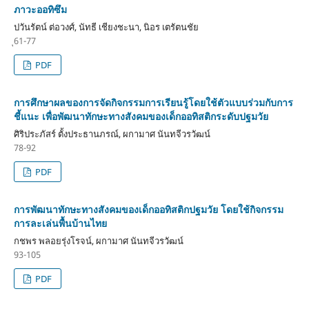
ภาวะออทิซึม
ปวันรัตน์ ต่อวงศ์, นัทธี เชียงชะนา, นิอร เตรัตนชัย
ุ61-77
PDF
การศึกษาผลของการจัดกิจกรรมการเรียนรู้โดยใช้ตัวแบบร่วมกับการ
ชี้แนะ เพื่อพัฒนาทักษะทางสังคมของเด็กออทิสติกระดับปฐมวัย
ศิริประภัสร์ ตั้งประธานภรณ์, ผกามาศ นันทจีวรวัฒน์
78-92
PDF
การพัฒนาทักษะทางสังคมของเด็กออทิสติกปฐมวัย โดยใช้กิจกรรม
การละเล่นพื้นบ้านไทย
กชพร พลอยรุ่งโรจน์, ผกามาศ นันทจีวรวัฒน์
93-105
PDF