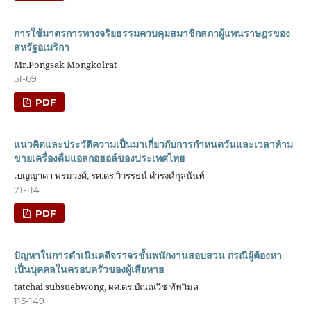
การใช้มาตรการทางจริยธรรมควบคุมสมาชิกสภาผู้แทนราษฎรของ
สหรัฐอเมริกา
Mr.Pongsak Mongkolrat
51-69
PDF
แนวคิดและประวัติความเป็นมาเกี่ยวกับการกำหนดวันและเวลาห้าม
ขายเครื่องดื่มแอลกอฮอล์ของประเทศไทย
เบญญาดา พรมวงศ์, รศ.ดร.วิวรรธน์ ดำรงค์กุลนันท์
71-114
PDF
ปัญหาในการดำเนินคดีจราจรชั้นพนักงานสอบสวน กรณีผู้ต้องหา
เป็นบุคคลในครอบครัวของผู้เสียหาย
tatchai subsuebwong, ผศ.ดร.ปํณณวิช ทัพวิมล
115-149