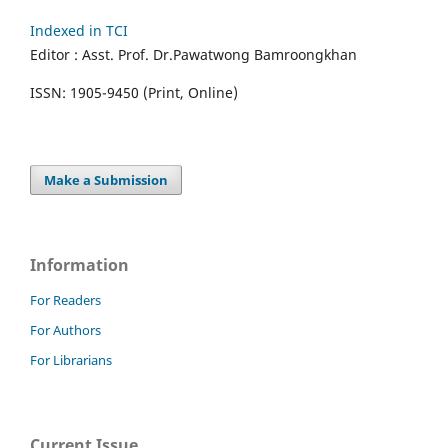
Indexed in TCI
Editor :
Asst. Prof.
Dr.Pawatwong Bamroongkhan
ISSN: 1905-9450 (Print, Online)
Make a Submission
Information
For Readers
For Authors
For Librarians
Current Issue