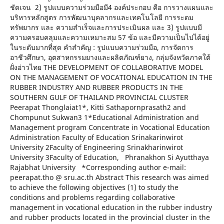
ชัดเจน 2) รูปแบบความร่วมมือมี4 องค์ประกอบ คือ การวางแผนและ
บริหารหลักสูตร การพัฒนาบุคลากรและเทคโนโลยี การระดม
ทรัพยากร และ ความสำเร็จและการประเมินผล และ 3) รูปแบบมี
ความครอบคลุมและความเหมาะสม 57 ข้อ และมีความเป็นไปได้อยู่
ในระดับมากที่สุด คำสำคัญ : รูปแบบความร่วมมือ, การจัดการ
อาชีวศึกษา, อุตสาหกรรมยางและผลิตภัณฑ์ยาง, กลุ่มจังหวัดภาคใต้
ฝั่งอ่าวไทย THE DEVELOPMENT OF COLLABORATIVE MODEL
ON THE MANAGEMENT OF VOCATIONAL EDUCATION IN THE
RUBBER INDUSTRY AND RUBBER PRODUCTS IN THE
SOUTHERN GULF OF THAILAND PROVINCIAL CLUSTER
Peerapat Thonglaiat1*, Kitti Sathapornprasath2 and
Chompunut Sukwan3 1*Educational Administration and
Management program Concentrate in Vocational Education
Administration Faculty of Education Srinakarinwirot
University 2Faculty of Engineering Srinakharinwirot
University 3Faculty of Education, Phranakhon Si Ayutthaya
Rajabhat University *Corresponding author e-mail:
peerapat.tho @ sru.ac.th Abstract This research was aimed
to achieve the following objectives (1) to study the
conditions and problems regarding collaborative
management in vocational education in the rubber industry
and rubber products located in the provincial cluster in the