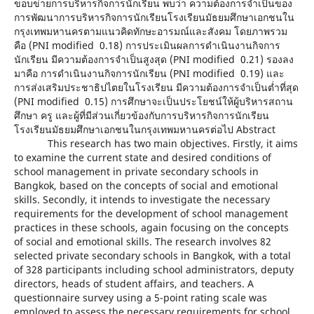
ขอบข่ายการบริหารกิจการนักเรียน พบว่า ความต้องการจำเป็นของ
การพัฒนาการบริหารกิจการนักเรียนโรงเรียนมัธยมศึกษาเอกชนใน
กรุงเทพมหานครตามแนวคิดทักษะอารมณ์และสังคม โดยภาพรวม
คือ (PNI modified 0.18) การประเมินผลการดำเนินงานกิจการ
นักเรียน มีความต้องการจำเป็นสูงสุด (PNI modified 0.21) รองลง
มาคือ การดำเนินงานกิจการนักเรียน (PNI modified 0.19) และ
การส่งเสริมประชาธิปไตยในโรงเรียน มีความต้องการจำเป็นต่ำที่สุด
(PNI modified 0.15) การศึกษาจะเป็นประโยชน์ให้ผู้บริหารสถาน
ศึกษา ครู และผู้ที่มีส่วนเกี่ยวข้องกับการบริหารกิจการนักเรียน
โรงเรียนมัธยมศึกษาเอกชนในกรุงเทพมหานครต่อไป Abstract
This research has two main objectives. Firstly, it aims
to examine the current state and desired conditions of
school management in private secondary schools in
Bangkok, based on the concepts of social and emotional
skills. Secondly, it intends to investigate the necessary
requirements for the development of school management
practices in these schools, again focusing on the concepts
of social and emotional skills. The research involves 82
selected private secondary schools in Bangkok, with a total
of 328 participants including school administrators, deputy
directors, heads of student affairs, and teachers. A
questionnaire survey using a 5-point rating scale was
employed to assess the necessary requirements for school