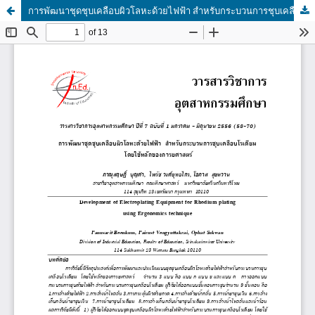
การพัฒนาชุดชุบเคลือบผิวโลหะด้วยไฟฟ้า สำหรับกระบวนการชุบเคลือบโรเดียม โดยใช้หลักของการยศาสตร์