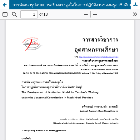
การพัฒนารูปแบบการสร้างแรงจูงใจในการปฏิบัติงานของครูอาชีวศึกษาจังหวัดปราจีนบุรี