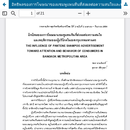
อิทธิพลของการโฆษณาของแชมพูแพนทีนที่ส่งผลต่อความสนใจและพฤติกรรมของผู้บริโภคในเขตกรุงเทพมหานคร