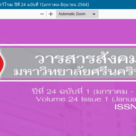
ิโรฒ ปีที่ 24 ฉบับที่ 1(มกราคม-มิถุนายน 2564)