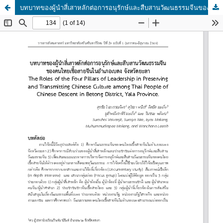
บทบาทของผู้นําสี่เสาหลักต่อการอนุรักษ์และสืบสานวัฒนธรรมจีนของคนไทยเชื้อสายจีน ในอําเภอเบตง จังหวัดยะลา