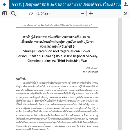
การรับรู้เชิงยุทธศาสตร์และขีดความสามารถเชิงองค์การ: เบื้องหลังบทบาทนำของไทยในกลุ่มความมั่นคงระดับภูมิภาคช่วงสงครามอินโดจีนครั้งที่ 3