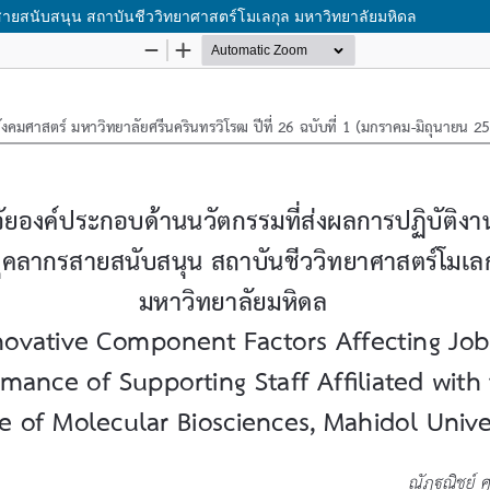
รสายสนับสนุน สถาบันชีววิทยาศาสตร์โมเลกุล มหาวิทยาลัยมหิดล