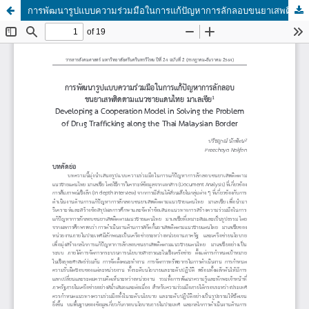
การพัฒนารูปแบบความร่วมมือในการแก้ปัญหาการลักลอบขนยาเสพติด ตามแนวชายแดนไทย-มาเลเซีย