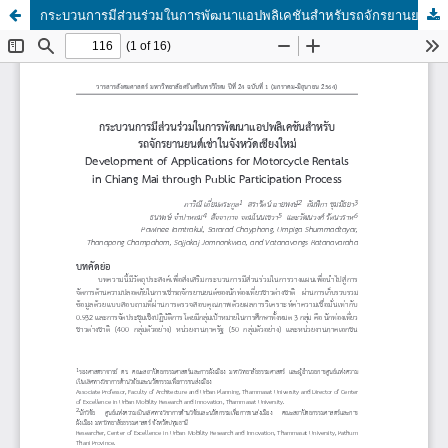
กระบวนการมีส่วนร่วมในการพัฒนาแอปพลิเคชันสําหรับรถจักรยานยนต์เช่าในจังหวัดเชียงใหม่