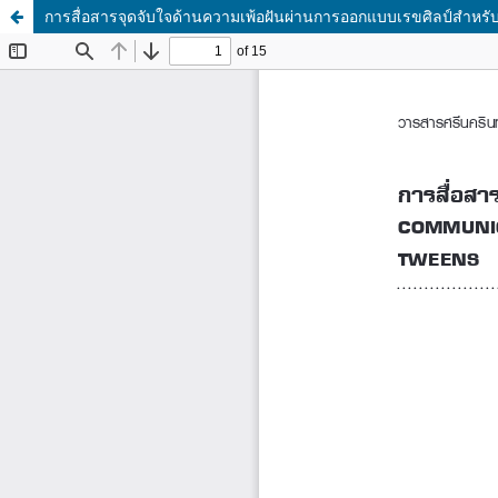
การสื่อสารจุดจับใจด้านความเพ้อฝันผ่านการออกแบบเรขศิลป์