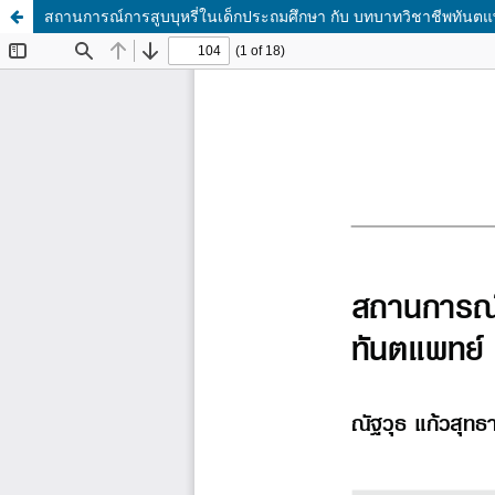
สถานการณ์การสูบบุหรี่ในเด็กประถมศึกษา กับ บทบาทวิชาชีพทันตแ