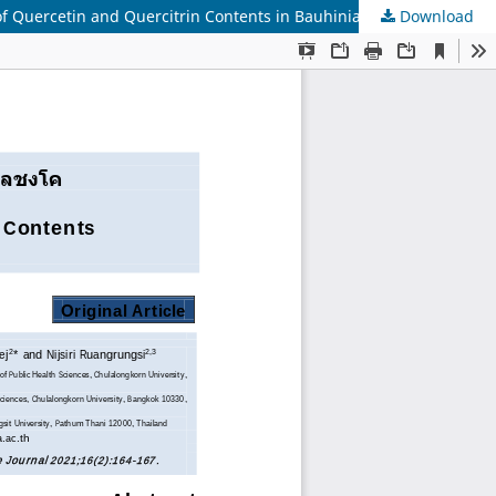
Download
ปริมาณวิเคราะห์สารเควอซีติน และเควอซิตริน ในใบของพืชสกุลชงโค ที่พบในประเทศไทยโดยวิธี RP-HPLC RP-HPLC Preliminary Analysis of Quercetin and Quercitrin Contents in Bauhinia spp. Leaves Distributed in Thailand