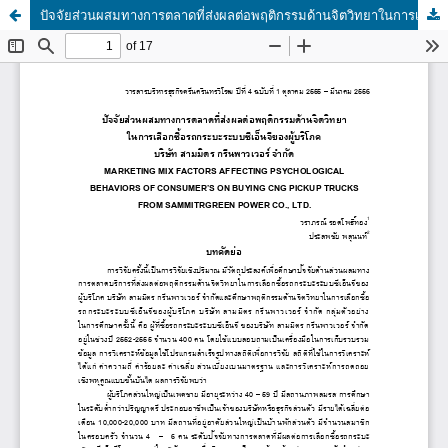
ปัจจัยส่วนผสมทางการตลาดที่ส่งผลต่อพฤติกรรมด้านจิตวิทยาในการเลือกซื้อรถกระบะระบบซีเอ็นจีของผู้บริโภค บริษัท สามมิตร กรีนพาวเวอร์ จำกัด