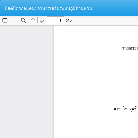
Return
ยีสต์บีตากลูแคน: อาหารเสริมระบบภูมิต้านทาน
to
Article
Details