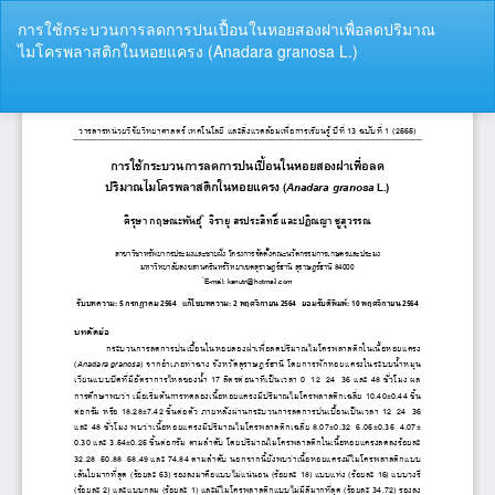
Return
การใช้กระบวนการลดการปนเปื้อนในหอยสองฝาเพื่อลดปริมาณ
to
ไมโครพลาสติกในหอยแครง (Anadara granosa L.)
Article
Details
Do
Do
P