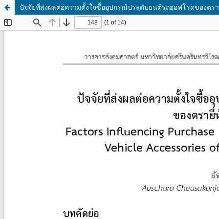
ปัจจัยที่ส่งผลต่อความตั้งใจซื้ออุปกรณ์ประดับยนต์รถออฟโรดของตรายี